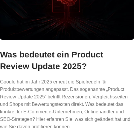
Was bedeutet ein Product
Review Update 2025?
Google hat im Jahr 2025 erneut die Spielregeln für
Produktbewertungen angepasst. Das sogenannte „Product
Review Update 2025“ betrifft Rezensionen, Vergleichsseiten
und Shops mit Bewertungstexten direkt. Was bedeutet das
konkret für E-Commerce-Unternehmen, Onlinehändler und
SEO-Strategen? Hier erfahren Sie, was sich geändert hat und
wie Sie davon profitieren können.