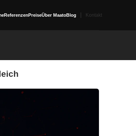
me
Referenzen
Preise
Über Maato
Blog
Kontakt
leich