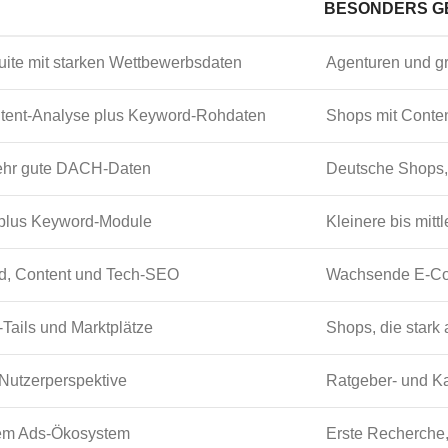
BESONDERS G
uite mit starken Wettbewerbsdaten
Agenturen und gr
ntent-Analyse plus Keyword-Rohdaten
Shops mit Conte
sehr gute DACH-Daten
Deutsche Shops
 plus Keyword-Module
Kleinere bis mit
d, Content und Tech-SEO
Wachsende E-Com
-Tails und Marktplätze
Shops, die stark
 Nutzerperspektive
Ratgeber- und Ka
dem Ads-Ökosystem
Erste Recherche