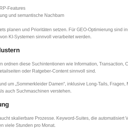
ERP-Features
ckung und semantische Nachbarn
gets planen und Prioritäten setzen. Für GEO-Optimierung sind
 von KI-Systemen sinnvoll verarbeitet werden.
lustern
rn ordnen diese Suchintentionen wie Information, Transaction, 
etailseiten oder Ratgeber-Content sinnvoll sind.
 rund um „Sommerkleider Damen“, inklusive Long-Tails, Fragen
r als auch Suchmaschinen verstehen.
ung
ucht skalierbare Prozesse. Keyword-Suites, die automatisiert V
en viele Stunden pro Monat.