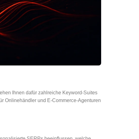
tehen Ihnen dafür zahlreiche Keyword-Suites
h für Onlinehändler und E-Commerce-Agenturen
rsonalisierte SERPs beeinflussen, welche