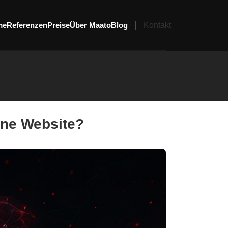
me
Referenzen
Preise
Über Maato
Blog
Kontakt
ine Website?