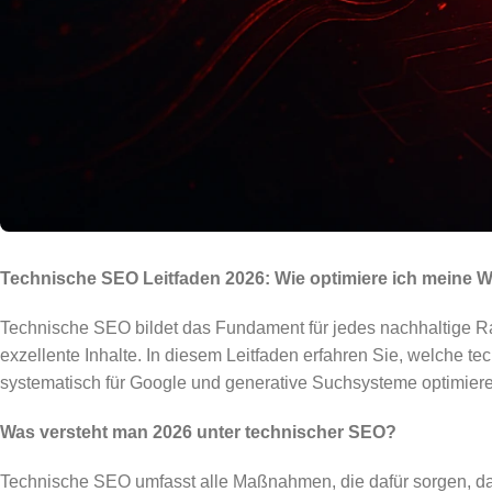
Technische SEO Leitfaden 2026: Wie optimiere ich meine 
Technische SEO bildet das Fundament für jedes nachhaltige Ra
exzellente Inhalte. In diesem Leitfaden erfahren Sie, welche t
systematisch für Google und generative Suchsysteme optimier
Was versteht man 2026 unter technischer SEO?
Technische SEO umfasst alle Maßnahmen, die dafür sorgen, dass