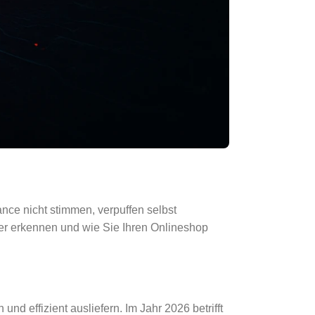
ce nicht stimmen, verpuffen selbst
hler erkennen und wie Sie Ihren Onlineshop
 effizient ausliefern. Im Jahr 2026 betrifft