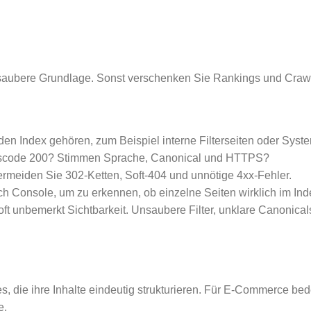
e saubere Grundlage. Sonst verschenken Sie Rankings und Craw
n den Index gehören, zum Beispiel interne Filterseiten oder Sys
atuscode 200? Stimmen Sprache, Canonical und HTTPS?
Vermeiden Sie 302-Ketten, Soft-404 und unnötige 4xx-Fehler.
h Console, um zu erkennen, ob einzelne Seiten wirklich im Ind
 oft unbemerkt Sichtbarkeit. Unsaubere Filter, unklare Canonic
 die ihre Inhalte eindeutig strukturieren. Für E-Commerce bed
e.