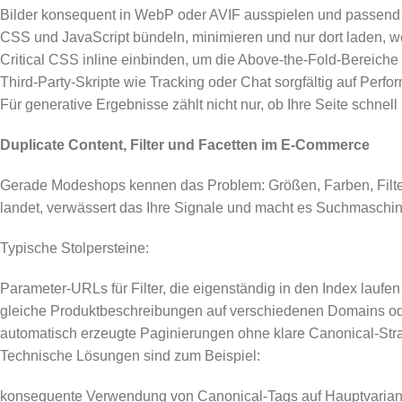
Bilder konsequent in WebP oder AVIF ausspielen und passend
CSS und JavaScript bündeln, minimieren und nur dort laden, wo 
Critical CSS inline einbinden, um die Above-the-Fold-Bereiche
Third-Party-Skripte wie Tracking oder Chat sorgfältig auf Perfo
Für generative Ergebnisse zählt nicht nur, ob Ihre Seite schnell
Duplicate Content, Filter und Facetten im E-Commerce
Gerade Modeshops kennen das Problem: Größen, Farben, Filter
landet, verwässert das Ihre Signale und macht es Suchmaschi
Typische Stolpersteine:
Parameter-URLs für Filter, die eigenständig in den Index laufen
gleiche Produktbeschreibungen auf verschiedenen Domains o
automatisch erzeugte Paginierungen ohne klare Canonical-Str
Technische Lösungen sind zum Beispiel:
konsequente Verwendung von Canonical-Tags auf Hauptvarian