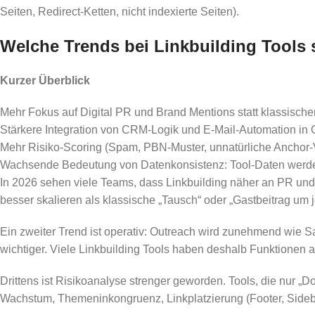
Seiten, Redirect-Ketten, nicht indexierte Seiten).
Welche Trends bei Linkbuilding Tools 
Kurzer Überblick
Mehr Fokus auf Digital PR und Brand Mentions statt klassischer 
Stärkere Integration von CRM-Logik und E-Mail-Automation in 
Mehr Risiko-Scoring (Spam, PBN-Muster, unnatürliche Anchor-V
Wachsende Bedeutung von Datenkonsistenz: Tool-Daten werden
In 2026 sehen viele Teams, dass Linkbuilding näher an PR und
besser skalieren als klassische „Tausch“ oder „Gastbeitrag um j
Ein zweiter Trend ist operativ: Outreach wird zunehmend wie
wichtiger. Viele Linkbuilding Tools haben deshalb Funktion
Drittens ist Risikoanalyse strenger geworden. Tools, die nur 
Wachstum, Themeninkongruenz, Linkplatzierung (Footer, Sidebar,