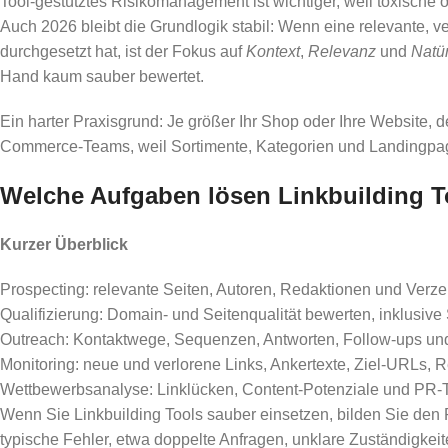
Tool-gestütztes Risikomanagement ist wichtiger, weil toxische 
Auch 2026 bleibt die Grundlogik stabil: Wenn eine relevante, v
durchgesetzt hat, ist der Fokus auf
Kontext
,
Relevanz
und
Natür
Hand kaum sauber bewertet.
Ein harter Praxisgrund: Je größer Ihr Shop oder Ihre Website, de
Commerce-Teams, weil Sortimente, Kategorien und Landingpages
Welche Aufgaben lösen Linkbuilding T
Kurzer Überblick
Prospecting: relevante Seiten, Autoren, Redaktionen und Verze
Qualifizierung: Domain- und Seitenqualität bewerten, inklusive
Outreach: Kontaktwege, Sequenzen, Antworten, Follow-ups und
Monitoring: neue und verlorene Links, Ankertexte, Ziel-URLs, Re
Wettbewerbsanalyse: Linklücken, Content-Potenziale und PR
Wenn Sie Linkbuilding Tools sauber einsetzen, bilden Sie den Pr
typische Fehler, etwa doppelte Anfragen, unklare Zuständigkeit