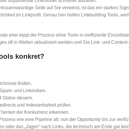
oder unpassende Linkmuster schneller auffallen.
ertrauenswürdige Seite auf Sie verweist, ist das ein starkes S
lichkeit
im Linkprofil. Genau hier helfen Linkbuilding Tools, wei
sto eher kippt der Prozess ohne Tools in ineffiziente Einzellist
 oft in Wellen aktualisiert werden und Sie Link- und Content-
ools konkret?
ichnisse finden.
 Spam- und Linkrisiken.
 Status steuern.
directs und Indexierbarkeit prüfen.
-Themen der Konkurrenz erkennen.
ozess wie eine Pipeline ab: von der Opportunity bis zur verifizi
en oder das „Jagen“ nach Links, die technisch am Ende gar kein