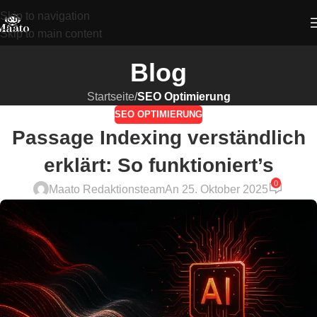
Skip to navigation
Skip to main content
Blog
Startseite
/
SEO Optimierung
SEO OPTIMIERUNG
Passage Indexing verständlich
erklärt: So funktioniert’s
0
Maato Redaktionsteam
An 25. Oktober 2025