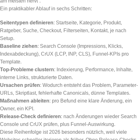
am meisten nervt“.
Ein praktikabler Ablauf in sechs Schritten:
Seitentypen definieren
: Startseite, Kategorie, Produkt,
Ratgeber, Suche, Checkout, Filterseiten, Kontakt, je nach
Setup.
Baseline ziehen
: Search Console (Impressions, Klicks,
Indexabdeckung), CrUX (LCP, INP, CLS), Funnel-KPIs pro
Template.
Top-Probleme clustern
: Indexierung, Performance, Inhalte,
interne Links, strukturierte Daten.
Ursachen prüfen
: Wodurch entsteht das Problem, Parameter-
URLs, Skriptlast, fehlerhafte Canonicals, dünne Templates.
Maßnahmen ableiten
: pro Befund eine klare Änderung, ein
Owner, ein KPI.
Release-Check definieren
: nach Änderungen wieder Search
Console und CrUX prüfen, plus Funnel-Auswirkung.
Diese Reihenfolge ist 2026 besonders nützlich, weil viele
Websites schneller iterieren als früher. Ohne Release-Checks