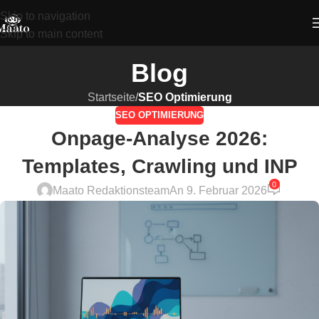
Skip to navigation
Skip to main content
Blog
Startseite
/
SEO Optimierung
SEO OPTIMIERUNG
Onpage-Analyse 2026:
Templates, Crawling und INP
0
Maato Redaktionsteam
An 9. Februar 2026