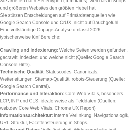
Sie arbeiten nach Seitentypen (Templates), weil das in Shops
und größeren Websites den größten Hebel hat.
Sie stützen Entscheidungen auf Primärdatenquellen wie
Google Search Console und CrUX, nicht auf Bauchgefühl.
Eine vollständige Onpage-Analyse umfasst 2026
typischerweise fünf Bereiche:
Crawling und Indexierung
: Welche Seiten werden gefunden,
gecrawlt, indexiert, und welche nicht (Quelle: Google Search
Console Hilfe).
Technische Qualität
: Statuscodes, Canonicals,
Weiterleitungen, Sitemap-Qualität, robots-Steuerung (Quelle:
Google Search Central).
Performance und Interaktion
: Core Web Vitals, besonders
LCP, INP und CLS, idealerweise als Felddaten (Quellen:
web.dev Core Web Vitals, Chrome UX Report).
Informationsarchitektur
: interne Verlinkung, Navigationslogik,
URL-Struktur, Facettensteuerung in Shops.
Inhalte und Daten
: Vollständigkeit, Widerspruchsfreiheit,