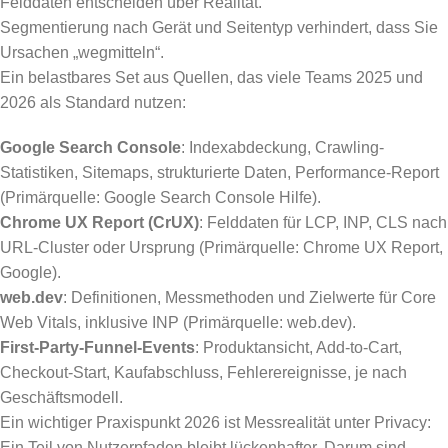
Felddaten entscheiden über Realität.
Segmentierung nach Gerät und Seitentyp verhindert, dass Sie
Ursachen „wegmitteln“.
Ein belastbares Set aus Quellen, das viele Teams 2025 und
2026 als Standard nutzen:
Google Search Console
: Indexabdeckung, Crawling-
Statistiken, Sitemaps, strukturierte Daten, Performance-Report
(Primärquelle: Google Search Console Hilfe).
Chrome UX Report (CrUX)
: Felddaten für LCP, INP, CLS nach
URL-Cluster oder Ursprung (Primärquelle: Chrome UX Report,
Google).
web.dev
: Definitionen, Messmethoden und Zielwerte für Core
Web Vitals, inklusive INP (Primärquelle: web.dev).
First-Party-Funnel-Events
: Produktansicht, Add-to-Cart,
Checkout-Start, Kaufabschluss, Fehlerereignisse, je nach
Geschäftsmodell.
Ein wichtiger Praxispunkt 2026 ist Messrealität unter Privacy:
Ein Teil von Nutzerpfaden bleibt lückenhafter. Darum sind