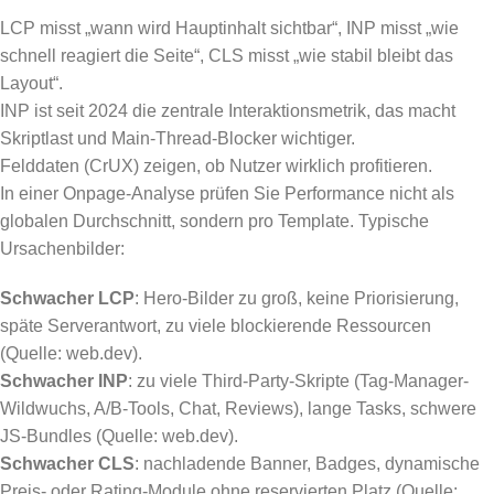
LCP misst „wann wird Hauptinhalt sichtbar“, INP misst „wie
schnell reagiert die Seite“, CLS misst „wie stabil bleibt das
Layout“.
INP ist seit 2024 die zentrale Interaktionsmetrik, das macht
Skriptlast und Main-Thread-Blocker wichtiger.
Felddaten (CrUX) zeigen, ob Nutzer wirklich profitieren.
In einer Onpage-Analyse prüfen Sie Performance nicht als
globalen Durchschnitt, sondern pro Template. Typische
Ursachenbilder:
Schwacher LCP
: Hero-Bilder zu groß, keine Priorisierung,
späte Serverantwort, zu viele blockierende Ressourcen
(Quelle: web.dev).
Schwacher INP
: zu viele Third-Party-Skripte (Tag-Manager-
Wildwuchs, A/B-Tools, Chat, Reviews), lange Tasks, schwere
JS-Bundles (Quelle: web.dev).
Schwacher CLS
: nachladende Banner, Badges, dynamische
Preis- oder Rating-Module ohne reservierten Platz (Quelle: