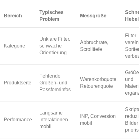
Typisches
Schne
Bereich
Messgröße
Problem
Hebel
Filter
Unklare Filter,
Abbruchrate,
verein
Kategorie
schwache
Scrolltiefe
Sortie
Orientierung
verbe
Größe
Fehlende
Warenkorbquote,
und
Produktseite
Größen- und
Retourenquote
Materi
Passforminfos
ergän
Skript
Langsame
INP, Conversion
reduzi
Performance
Interaktionen
mobil
Bilder
mobil
priori