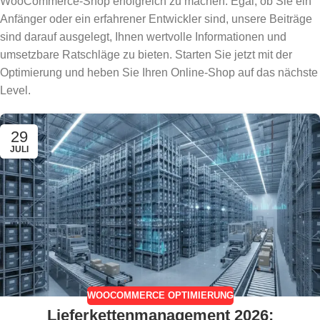
WooCommerce-Shop erfolgreich zu machen. Egal, ob Sie ein
Anfänger oder ein erfahrener Entwickler sind, unsere Beiträge
sind darauf ausgelegt, Ihnen wertvolle Informationen und
umsetzbare Ratschläge zu bieten. Starten Sie jetzt mit der
Optimierung und heben Sie Ihren Online-Shop auf das nächste
Level.
29
JULI
WOOCOMMERCE OPTIMIERUNG
Lieferkettenmanagement 2026: