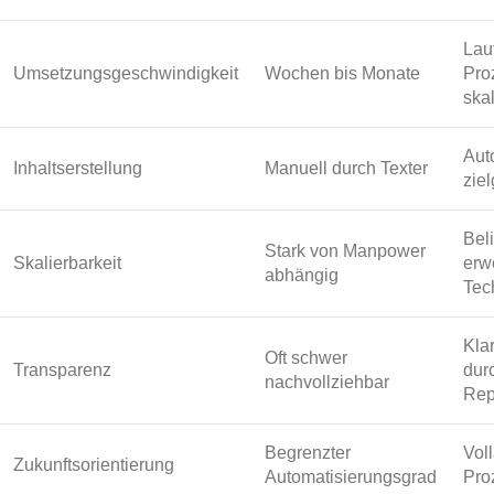
Lau
Umsetzungsgeschwindigkeit
Wochen bis Monate
Pro
skal
Aut
Inhaltserstellung
Manuell durch Texter
ziel
Bel
Stark von Manpower
Skalierbarkeit
erw
abhängig
Tec
Kla
Oft schwer
Transparenz
dur
nachvollziehbar
Rep
Begrenzter
Vol
Zukunftsorientierung
Automatisierungsgrad
Pro