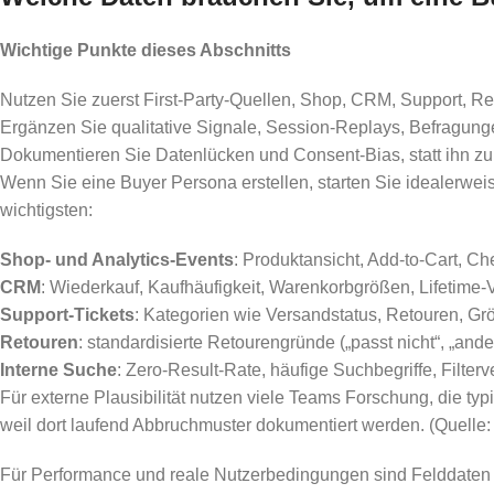
Wichtige Punkte dieses Abschnitts
Nutzen Sie zuerst First-Party-Quellen, Shop, CRM, Support, Re
Ergänzen Sie qualitative Signale, Session-Replays, Befragunge
Dokumentieren Sie Datenlücken und Consent-Bias, statt ihn zu
Wenn Sie eine Buyer Persona erstellen, starten Sie idealerweis
wichtigsten:
Shop- und Analytics-Events
: Produktansicht, Add-to-Cart, C
CRM
: Wiederkauf, Kaufhäufigkeit, Warenkorbgrößen, Lifetime
Support-Tickets
: Kategorien wie Versandstatus, Retouren, G
Retouren
: standardisierte Retourengründe („passt nicht“, „ander
Interne Suche
: Zero-Result-Rate, häufige Suchbegriffe, Filterv
Für externe Plausibilität nutzen viele Teams Forschung, die ty
weil dort laufend Abbruchmuster dokumentiert werden. (Quelle:
Für Performance und reale Nutzerbedingungen sind Felddaten w