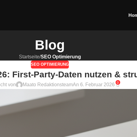
Ho
Blog
Startseite
/
SEO Optimierung
SEO OPTIMIERUNG
: First-Party-Daten nutzen & str
0
icht von
Maato Redaktionsteam
An 6. Februar 2026