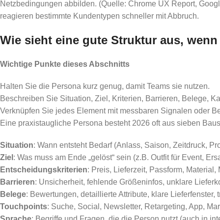
Netzbedingungen abbilden. (Quelle: Chrome UX Report, Google) D
reagieren bestimmte Kundentypen schneller mit Abbruch.
Wie sieht eine gute Struktur aus, wenn
Wichtige Punkte dieses Abschnitts
Halten Sie die Persona kurz genug, damit Teams sie nutzen.
Beschreiben Sie Situation, Ziel, Kriterien, Barrieren, Belege, K
Verknüpfen Sie jedes Element mit messbaren Signalen oder B
Eine praxistaugliche Persona besteht 2026 oft aus sieben Baus
Situation
: Wann entsteht Bedarf (Anlass, Saison, Zeitdruck, Pr
Ziel
: Was muss am Ende „gelöst“ sein (z.B. Outfit für Event, Ers
Entscheidungskriterien
: Preis, Lieferzeit, Passform, Materia
Barrieren
: Unsicherheit, fehlende Größeninfos, unklare Liefer
Belege
: Bewertungen, detaillierte Attribute, klare Lieferfenster,
Touchpoints
: Suche, Social, Newsletter, Retargeting, App, Mar
Sprache
: Begriffe und Fragen, die die Person nutzt (auch in in