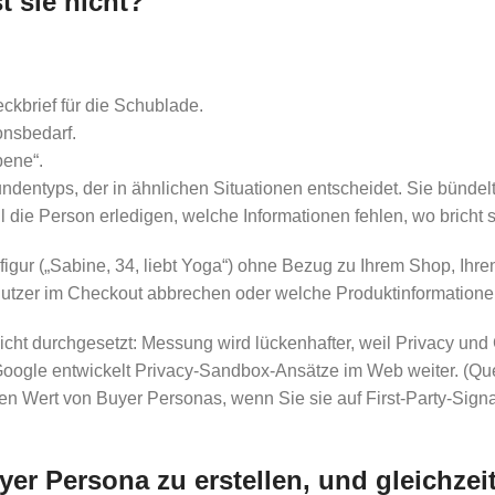
t sie nicht?
ckbrief für die Schublade.
ionsbedarf.
bene“.
dentyps, der in ähnlichen Situationen entscheidet. Sie bündelt 
die Person erledigen, welche Informationen fehlen, wo bricht 
figur („Sabine, 34, liebt Yoga“) ohne Bezug zu Ihrem Shop, Ihr
m Nutzer im Checkout abbrechen oder welche Produktinformation
cht durchgesetzt: Messung wird lückenhafter, weil Privacy und
oogle entwickelt Privacy-Sandbox-Ansätze im Web weiter. (Qu
 Wert von Buyer Personas, wenn Sie sie auf First-Party-Signal
yer Persona zu erstellen, und gleichzei