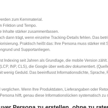
 werden zum Kernmaterial.
 Friktion und Tempo.
me Inhalte stärker zusammenfassen.
 dann trägt, wenn einzelne Tracking-Details fehlen. Das betrif
orisierung. Praktisch heißt das: Ihre Persona muss stärker mit
rengrund und Supportanliegen.
rst Indexing seit Jahren als Grundlage, die mobile Version zählt
P, INP, CLS), die Google über web.dev dokumentiert. (Quelle
mit wenig Geduld. Das beeinflusst Informationsdichte, Sprache, 
verglichen. Wenn Ihre Produktdaten, Lieferangaben oder Retour
ersona hilft, genau diese Informationslücken systematisch zu sc
yer Persona zu erstellen, ohne zu rat