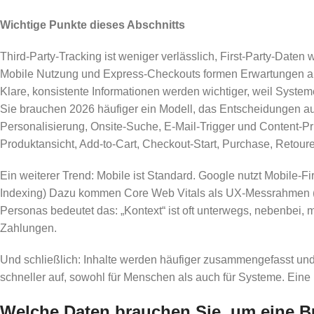
Wichtige Punkte dieses Abschnitts
Third-Party-Tracking ist weniger verlässlich, First-Party-Daten
Mobile Nutzung und Express-Checkouts formen Erwartungen an
Klare, konsistente Informationen werden wichtiger, weil Syste
Sie brauchen 2026 häufiger ein Modell, das Entscheidungen auch
Personalisierung, Onsite-Suche, E-Mail-Trigger und Content-Pri
Produktansicht, Add-to-Cart, Checkout-Start, Purchase, Retou
Ein weiterer Trend: Mobile ist Standard. Google nutzt Mobile-Fi
Indexing) Dazu kommen Core Web Vitals als UX-Messrahmen (LC
Personas bedeutet das: „Kontext“ ist oft unterwegs, nebenbei, 
Zahlungen.
Und schließlich: Inhalte werden häufiger zusammengefasst und 
schneller auf, sowohl für Menschen als auch für Systeme. Eine P
Welche Daten brauchen Sie, um eine Bu