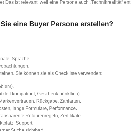
as ist relevant, weil eine Persona auch „Technikrealität“ enth
 Sie eine Buyer Persona erstellen?
anäle, Sprache.
eobachtungen.
teinen. Sie können sie als Checkliste verwenden:
oblem).
atzteil kompatibel, Geschenk pünktlich).
l, Markenvertrauen, Rückgabe, Zahlarten.
kosten, lange Formulare, Performance.
 transparente Retourenregeln, Zertifikate.
ktplatz, Support.
terner Suche sichtbar).