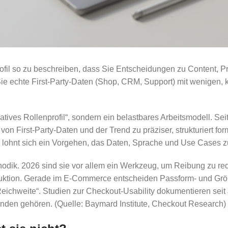
rofil so zu beschreiben, dass Sie Entscheidungen zu Content, 
n Sie echte First-Party-Daten (Shop, CRM, Support) mit wenigen
tives Rollenprofil“, sondern ein belastbares Arbeitsmodell. Se
n First-Party-Daten und der Trend zu präziser, strukturiert form
ohnt sich ein Vorgehen, das Daten, Sprache und Use Cases 
hodik. 2026 sind sie vor allem ein Werkzeug, um Reibung zu re
duktion. Gerade im E-Commerce entscheiden Passform- und Größ
eichweite“. Studien zur Checkout-Usability dokumentieren seit
nden gehören. (Quelle: Baymard Institute, Checkout Research)