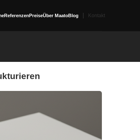
me
Referenzen
Preise
Über Maato
Blog
Kontakt
ukturieren