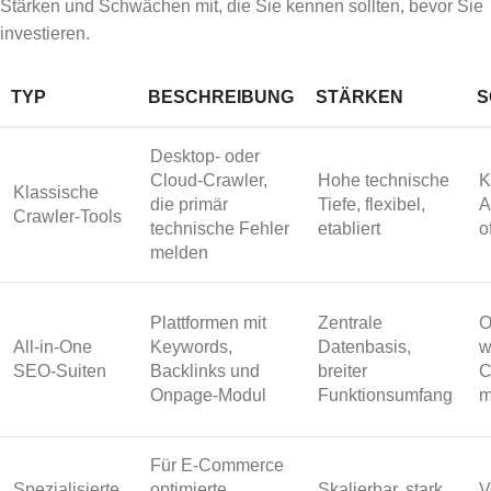
Stärken und Schwächen mit, die Sie kennen sollten, bevor Sie
investieren.
TYP
BESCHREIBUNG
STÄRKEN
S
Desktop- oder
Cloud-Crawler,
Hohe technische
K
Klassische
die primär
Tiefe, flexibel,
A
Crawler-Tools
technische Fehler
etabliert
o
melden
Plattformen mit
Zentrale
O
All-in-One
Keywords,
Datenbasis,
w
SEO-Suiten
Backlinks und
breiter
C
Onpage-Modul
Funktionsumfang
m
Für E-Commerce
Spezialisierte,
optimierte
Skalierbar, stark
V