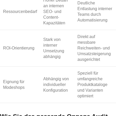
Hoher Bedarf
Deutliche
an internen
Entlastung interner
Ressourcenbedarf
SEO- und
Teams durch
Content-
Automatisierung
Kapazitäten
Direkt auf
Stark von
messbare
interner
ROI-Orientierung
Reichweiten- und
Umsetzung
Umsatzsteigerung
abhängig
ausgerichtet
Speziell für
Abhängig von
umfangreiche
Eignung für
individueller
Produktkataloge
Modeshops
Konfiguration
und Varianten
optimiert