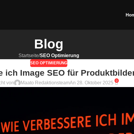
Ho
Blog
Startseite
/
SEO Optimierung
SEO OPTIMIERUNG
 ich Image SEO für Produktbilde
0
cht von
Maato Redaktionsteam
An 28. Oktober 2025