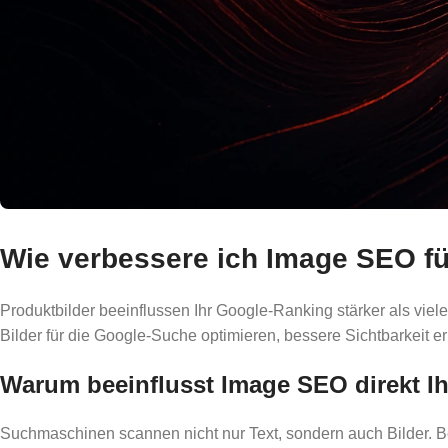
Wie verbessere ich Image SEO fü
Produktbilder beeinflussen Ihr Google-Ranking stärker als viel
Bilder für die Google-Suche optimieren, bessere Sichtbarkeit e
Warum beeinflusst Image SEO direkt Ih
Suchmaschinen scannen nicht nur Text, sondern auch Bilder. B