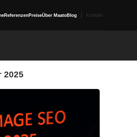
me
Referenzen
Preise
Über Maato
Blog
Kontakt
r 2025