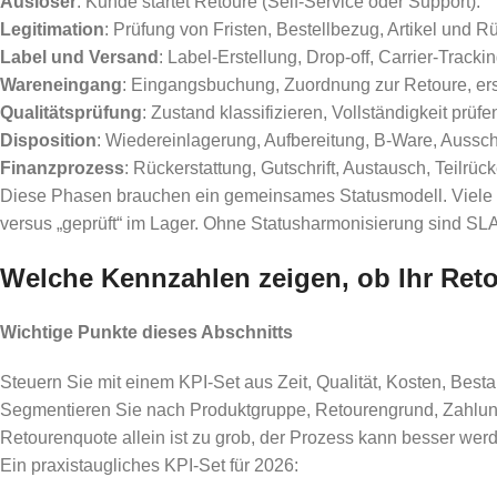
Auslöser
: Kunde startet Retoure (Self-Service oder Support).
Legitimation
: Prüfung von Fristen, Bestellbezug, Artikel und 
Label und Versand
: Label-Erstellung, Drop-off, Carrier-Trackin
Wareneingang
: Eingangsbuchung, Zuordnung zur Retoure, ers
Qualitätsprüfung
: Zustand klassifizieren, Vollständigkeit prüf
Disposition
: Wiedereinlagerung, Aufbereitung, B-Ware, Aussc
Finanzprozess
: Rückerstattung, Gutschrift, Austausch, Teilrü
Diese Phasen brauchen ein gemeinsames Statusmodell. Viele P
versus „geprüft“ im Lager. Ohne Statusharmonisierung sind S
Welche Kennzahlen zeigen, ob Ihr Reto
Wichtige Punkte dieses Abschnitts
Steuern Sie mit einem KPI-Set aus Zeit, Qualität, Kosten, Best
Segmentieren Sie nach Produktgruppe, Retourengrund, Zahlung
Retourenquote allein ist zu grob, der Prozess kann besser wer
Ein praxistaugliches KPI-Set für 2026: