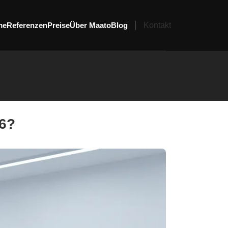
me
Referenzen
Preise
Über Maato
Blog
Kontakt
26?