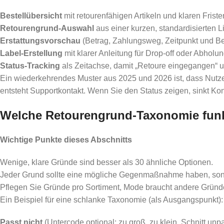
Bestellübersicht
mit retourenfähigen Artikeln und klaren Friste
Retourengrund-Auswahl
aus einer kurzen, standardisierten Lis
Erstattungsvorschau
(Betrag, Zahlungsweg, Zeitpunkt und B
Label-Erstellung
mit klarer Anleitung für Drop-off oder Abholun
Status-Tracking
als Zeitachse, damit „Retoure eingegangen“ un
Ein wiederkehrendes Muster aus 2025 und 2026 ist, dass Nutze
entsteht Supportkontakt. Wenn Sie den Status zeigen, sinkt Kont
Welche Retourengrund-Taxonomie funkt
Wichtige Punkte dieses Abschnitts
Wenige, klare Gründe sind besser als 30 ähnliche Optionen.
Jeder Grund sollte eine mögliche Gegenmaßnahme haben, sonst 
Pflegen Sie Gründe pro Sortiment, Mode braucht andere Gründe 
Ein Beispiel für eine schlanke Taxonomie (als Ausgangspunkt):
Passt nicht
(Untercode optional: zu groß, zu klein, Schnitt unp