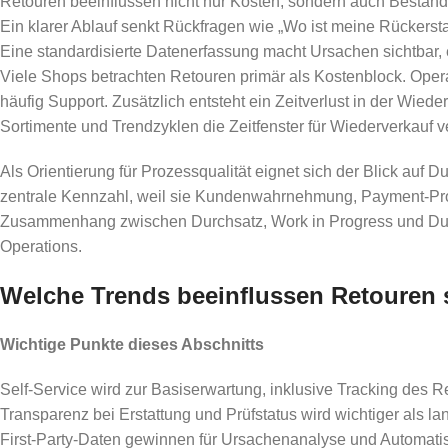
Retouren beeinflussen nicht nur Kosten, sondern auch Bestand
Ein klarer Ablauf senkt Rückfragen wie „Wo ist meine Rückersta
Eine standardisierte Datenerfassung macht Ursachen sichtbar, et
Viele Shops betrachten Retouren primär als Kostenblock. Opera
häufig Support. Zusätzlich entsteht ein Zeitverlust in der Wied
Sortimente und Trendzyklen die Zeitfenster für Wiederverkauf v
Als Orientierung für Prozessqualität eignet sich der Blick auf Du
zentrale Kennzahl, weil sie Kundenwahrnehmung, Payment-Proz
Zusammenhang zwischen Durchsatz, Work in Progress und Durchl
Operations.
Welche Trends beeinflussen Retouren s
Wichtige Punkte dieses Abschnitts
Self-Service wird zur Basiserwartung, inklusive Tracking des R
Transparenz bei Erstattung und Prüfstatus wird wichtiger als la
First-Party-Daten gewinnen für Ursachenanalyse und Automati