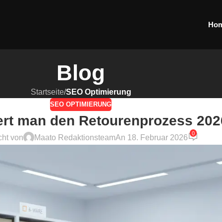
Ho
Blog
Startseite
/
SEO Optimierung
SEO OPTIMIERUNG
ert man den Retourenprozess 20
0
cht von
Maato Redaktionsteam
An 18. Februar 2026