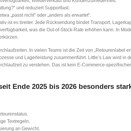
sverfügbarkeit, Wiederverkauf und Kundenzufriedenheit.
ttung?“ und reduziert Supportlast.
wa „passt nicht“ oder „anders als erwartet“.
tiv ist es breiter. Jede Rücksendung bindet Transport, Lagerka
erverfügbarkeit, was die Out-of-Stock-Rate erhöhen kann. In Mod
erkürzen.
rchlaufzeiten. In vielen Teams ist die Zeit von „Retourenlabel er
esse und Lagerleistung zusammenführt. Little’s Law wird in d
aufzeit zu verstehen. Das ist kein E-Commerce-spezifischer S
eit Ende 2025 bis 2026 besonders star
etourenstatus.
nge Textregeln.
sierung an Gewicht.