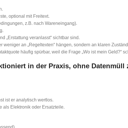
n.
te, optional mit Freitext.
edingungen, z.B. nach Wareneingang).
g.
d „Erstattung veranlasst“ sichtbar sind.
r weniger an „Regeltexten“ hängen, sondern an klaren Zuständ
aktquote häufig spürbar, weil die Frage „Wo ist mein Geld?“ sch
ioniert in der Praxis, ohne Datenmüll
ist er analytisch wertlos.
als Elektronik oder Ersatzteile.
assend).