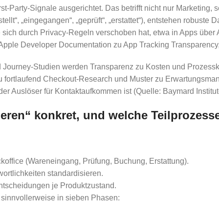
t-Party-Signale ausgerichtet. Das betrifft nicht nur Marketing
tellt“, „eingegangen“, „geprüft“, „erstattet“), entstehen robuste
die sich durch Privacy-Regeln verschoben hat, etwa in Apps übe
Apple Developer Documentation zu App Tracking Transparency
nd Journey-Studien werden Transparenz zu Kosten und Prozesskl
rzu fortlaufend Checkout-Research und Muster zu Erwartungsman
der Auslöser für Kontaktaufkommen ist (Quelle: Baymard Institu
eren“ konkret, und welche Teilprozess
office (Wareneingang, Prüfung, Buchung, Erstattung).
ortlichkeiten standardisieren.
Entscheidungen je Produktzustand.
n sinnvollerweise in sieben Phasen: