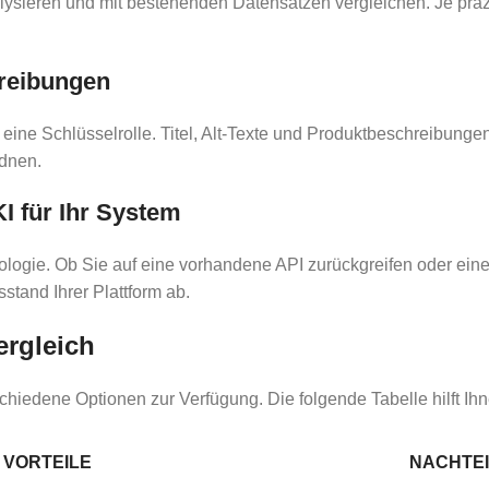
alysieren und mit bestehenden Datensätzen vergleichen. Je präzi
hreibungen
eine Schlüsselrolle. Titel, Alt-Texte und Produktbeschreibunge
rdnen.
KI für Ihr System
ologie. Ob Sie auf eine vorhandene API zurückgreifen oder ei
tand Ihrer Plattform ab.
ergleich
chiedene Optionen zur Verfügung. Die folgende Tabelle hilft I
VORTEILE
NACHTE