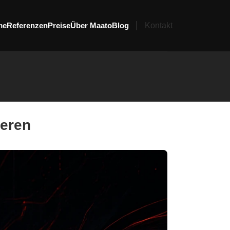
me
Referenzen
Preise
Über Maato
Blog
Kontakt
ieren