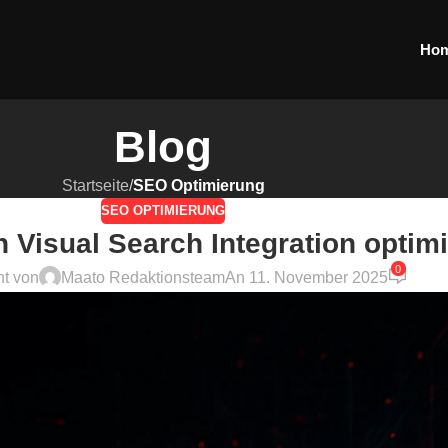
Ho
Blog
Startseite
/
SEO Optimierung
SEO OPTIMIERUNG
 Visual Search Integration optim
0
ht von
Maato Redaktionsteam
An 11. November 2025