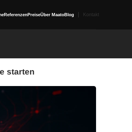
me
Referenzen
Preise
Über Maato
Blog
Kontakt
e starten