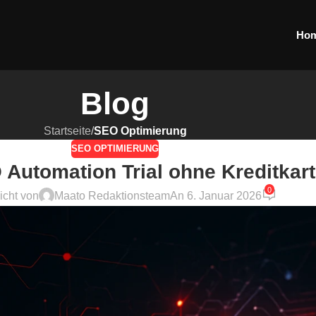
Ho
Blog
Startseite
/
SEO Optimierung
SEO OPTIMIERUNG
Automation Trial ohne Kreditkart
0
licht von
Maato Redaktionsteam
An 6. Januar 2026