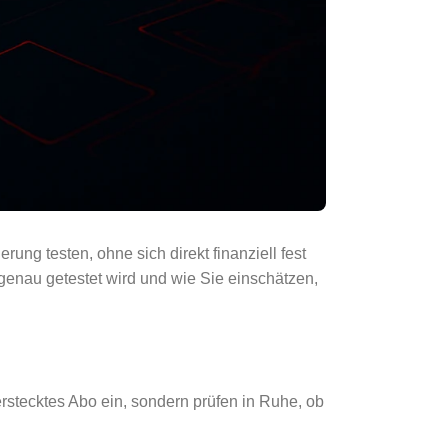
ng testen, ohne sich direkt finanziell fest
genau getestet wird und wie Sie einschätzen,
erstecktes Abo ein, sondern prüfen in Ruhe, ob