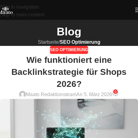
Skip to navigation
Skip to main content
Blog
Startseite
/
SEO Optimierung
SEO OPTIMIERUNG
Wie funktioniert eine
Backlinkstrategie für Shops
2026?
0
Maato Redaktionsteam
An 5. März 2026