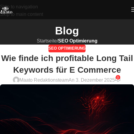
Skip to navigation
Skip to main content
Blog
Startseite
/
SEO Optimierung
SEO OPTIMIERUNG
Wie finde ich profitable Long Tail
Keywords für E Commerce
0
Maato Redaktionsteam
An 3. Dezember 2025