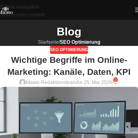
Skip to navigation
Skip to main content
Blog
Startseite
/
SEO Optimierung
SEO OPTIMIERUNG
Wichtige Begriffe im Online-
Marketing: Kanäle, Daten, KPI
0
Maato Redaktionsteam
An 25. Mai 2026