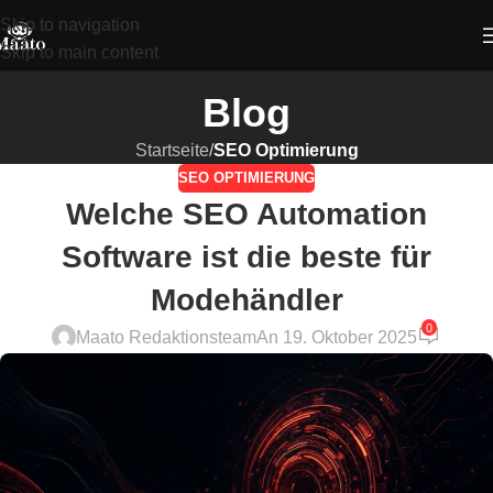
Skip to navigation
Skip to main content
Blog
Startseite
/
SEO Optimierung
SEO OPTIMIERUNG
Welche SEO Automation
Software ist die beste für
Modehändler
0
Maato Redaktionsteam
An 19. Oktober 2025