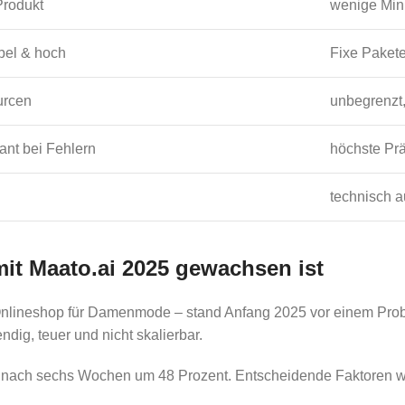
Produkt
wenige Minu
bel & hoch
Fixe Paket
urcen
unbegrenzt,
kant bei Fehlern
höchste Prä
technisch 
mit Maato.ai 2025 gewachsen ist
nlineshop für Damenmode – stand Anfang 2025 vor einem Proble
ig, teuer und nicht skalierbar.
its nach sechs Wochen um 48 Prozent. Entscheidende Faktoren 