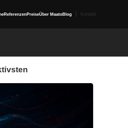
me
Referenzen
Preise
Über Maato
Blog
Kontakt
tivsten