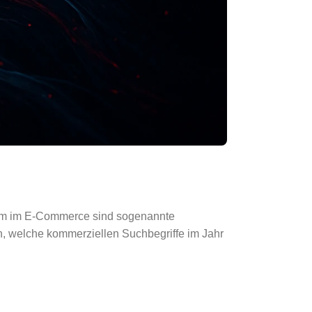
llem im E-Commerce sind sogenannte
n, welche kommerziellen Suchbegriffe im Jahr