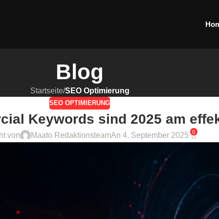
Ho
Blog
Startseite
/
SEO Optimierung
SEO OPTIMIERUNG
ial Keywords sind 2025 am effek
0
cht von
Maato Redaktionsteam
An 4. September 2025