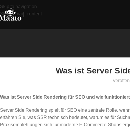
Skip to navigation
Skip to main content
Was ist Server Sid
Veröffen
Was ist Server Side Rendering für SEO und wie funktionier
Server Side Rendering spielt für SEO eine zentrale Rolle, wen
erfahren Sie, was SSR technisch bedeutet, warum es für Suchm
Praxisempfehlungen sich für moderne E‑Commerce-Shops erg