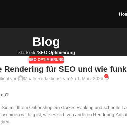
Ho
Blog
Startseite
/
SEO Optimierung
SEO OPTIMIERUNG
e Rendering für SEO und wie funkt
0
tlicht von
Maato Redaktionsteam
An 1. März 2026
t es?
n Sie mit Ihrem Onlineshop ein starkes Ranking und schnelle La
aschinen wichtig ist, wie es sich von anderen Rendering-Ansä
eben.