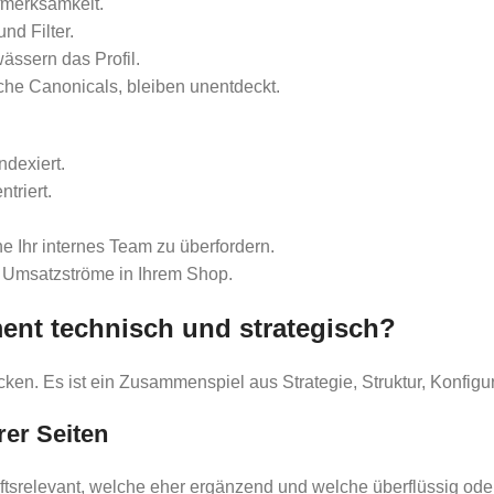
fmerksamkeit.
nd Filter.
ässern das Profil.
sche Canonicals, bleiben unentdeckt.
ndexiert.
triert.
ne Ihr internes Team zu überfordern.
ch Umsatzströme in Ihrem Shop.
ent technisch und strategisch?
en. Es ist ein Zusammenspiel aus Strategie, Struktur, Konfigur
hrer Seiten
ftsrelevant, welche eher ergänzend und welche überflüssig ode