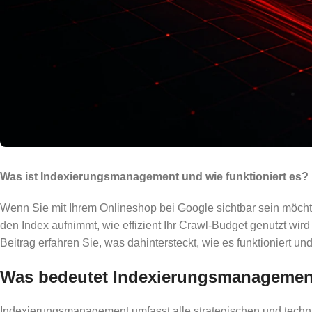
Was ist Indexierungsmanagement und wie funktioniert es?
Wenn Sie mit Ihrem Onlineshop bei Google sichtbar sein möchten
den Index aufnimmt, wie effizient Ihr Crawl-Budget genutzt wir
Beitrag erfahren Sie, was dahintersteckt, wie es funktioniert u
Was bedeutet Indexierungsmanagemen
Indexierungsmanagement umfasst alle strategischen und tech