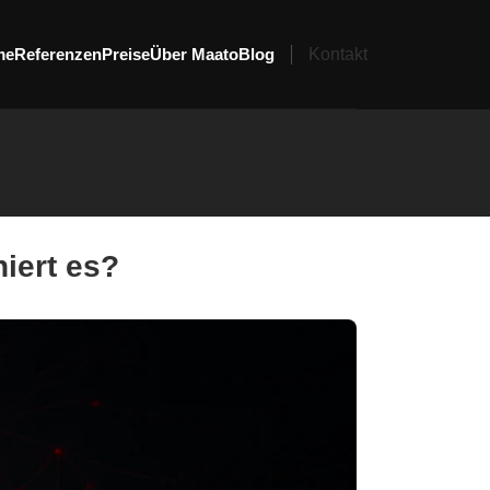
me
Referenzen
Preise
Über Maato
Blog
Kontakt
iert es?