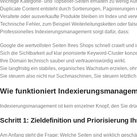
Wichtige Kategorie- und Topseller-Seiten erhalten zu wenig Au
Duplicate Content entsteht durch Sortierungen, Paginierungen u
Veraltete oder ausverkaufte Produkte bleiben im Index und verw
Technische Fehler, zum Beispiel Weiterleitungsketten oder fal
Professionelles Indexierungsmanagement sorgt dafür, dass:
Google die wertvollsten Seiten Ihres Shops schnell crawlt und i
Sich die Sichtbarkeit auf klar priorisierte Keyword-Cluster konzen
Ihre Domain technisch sauber und vertrauenswürdig wirkt.
Sie langfristig ein stabiles, organisches Wachstum erzielen, oh
Sie steuern also nicht nur Suchmaschinen, Sie steuern letztli
Wie funktioniert Indexierungsmanagem
Indexierungsmanagement ist kein einzelner Knopf, den Sie drück
Schritt 1: Zieldefinition und Priorisierung I
Am Anfang steht die Frage: Welche Seiten sind wirklich geschä