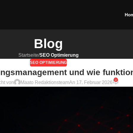
Ho
Blog
Startseite
/
SEO Optimierung
SEO OPTIMIERUNG
ungsmanagement und wie funktion
0
cht von
Maato Redaktionsteam
An 17. Februar 2026