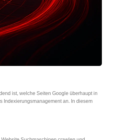
idend ist, welche Seiten Google überhaupt in
elles Indexierungsmanagement an. In diesem
er Website Suchmaschinen crawlen und