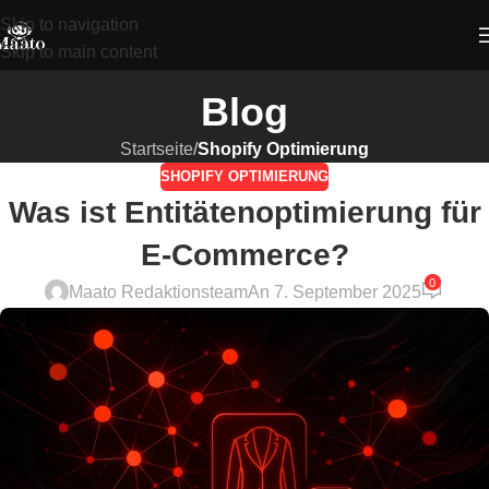
Skip to navigation
Skip to main content
Blog
Startseite
/
Shopify Optimierung
SHOPIFY OPTIMIERUNG
Was ist Entitätenoptimierung für
E-Commerce?
0
Maato Redaktionsteam
An 7. September 2025