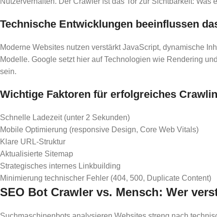
Nutzerverhalten. Der Crawler ist das Tor zur Sichtbarkeit: Was er 
Technische Entwicklungen beeinflussen da
Moderne Websites nutzen verstärkt JavaScript, dynamische Inha
Modelle. Google setzt hier auf Technologien wie Rendering und 
sein.
Wichtige Faktoren für erfolgreiches Crawli
Schnelle Ladezeit (unter 2 Sekunden)
Mobile Optimierung (responsive Design, Core Web Vitals)
Klare URL-Struktur
Aktualisierte Sitemap
Strategisches internes Linkbuilding
Minimierung technischer Fehler (404, 500, Duplicate Content)
SEO Bot Crawler vs. Mensch: Wer verst
Suchmaschinenbots analysieren Websites streng nach technisch