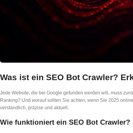
Was ist ein SEO Bot Crawler? Er
Jede Website, die bei Google gefunden werden will, muss zun
Ranking? Und worauf sollten Sie achten, wenn Sie 2025 online 
verständlich, präzise und aktuell.
Wie funktioniert ein SEO Bot Crawler?