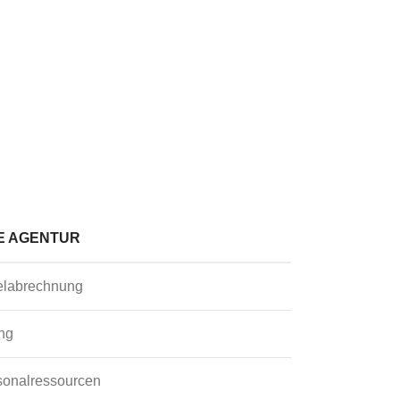
E AGENTUR
elabrechnung
ng
sonalressourcen