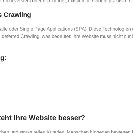
nicht versteht oder nicht findet, existiert für Google praktisch ni
s Crawling
lte oder Single Page Applications (SPA). Diese Technologien e
deferred Crawling, was bedeutet: Ihre Website muss nicht nur l
ng:
eht Ihre Website besser?
en und strukturellen Kriterien. Menschen hingegen bewerten I