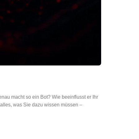
au macht so ein Bot? Wie beeinflusst er Ihr
n alles, was Sie dazu wissen müssen –