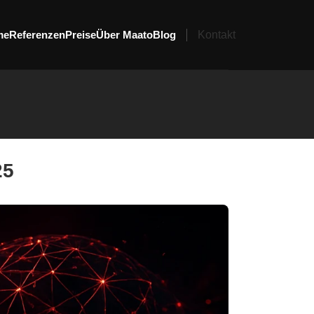
me
Referenzen
Preise
Über Maato
Blog
Kontakt
25