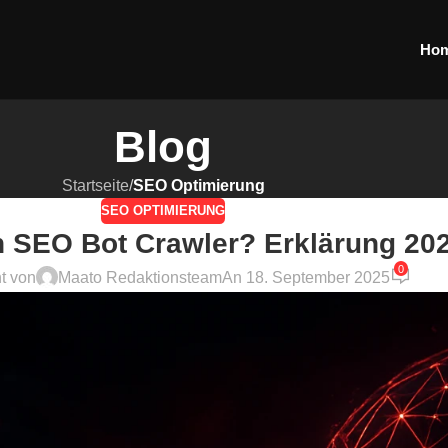
Ho
Blog
Startseite
/
SEO Optimierung
SEO OPTIMIERUNG
n SEO Bot Crawler? Erklärung 20
0
ht von
Maato Redaktionsteam
An 18. September 2025