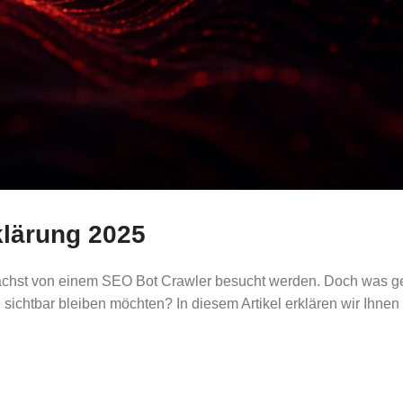
klärung 2025
ächst von einem SEO Bot Crawler besucht werden. Doch was gen
sichtbar bleiben möchten? In diesem Artikel erklären wir Ihne