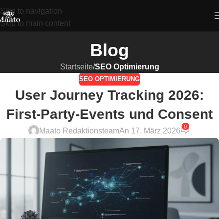
Skip to navigation
Skip to main content
Blog
Startseite
/
SEO Optimierung
SEO OPTIMIERUNG
User Journey Tracking 2026:
First-Party-Events und Consent
0
Maato Redaktionsteam
An 17. März 2026