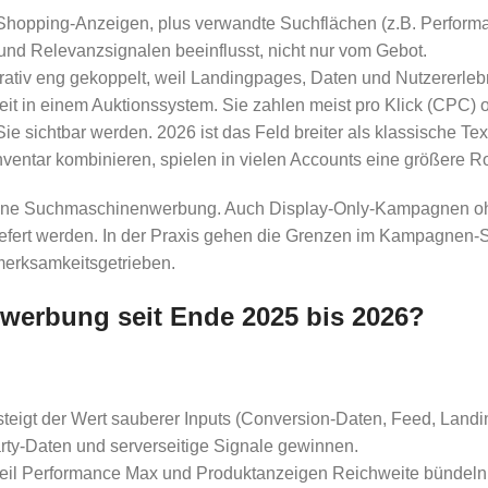
opping-Anzeigen, plus verwandte Suchflächen (z.B. Performa
- und Relevanzsignalen beeinflusst, nicht nur vom Gebot.
ativ eng gekoppelt, weil Landingpages, Daten und Nutzererleb
in einem Auktionssystem. Sie zahlen meist pro Klick (CPC) od
e sichtbar werden. 2026 ist das Feld breiter als klassische T
entar kombinieren, spielen in vielen Accounts eine größere Rol
 keine Suchmaschinenwerbung. Auch Display-Only-Kampagnen ohn
liefert werden. In der Praxis gehen die Grenzen im Kampagnen-
ufmerksamkeitsgetrieben.
erbung seit Ende 2025 bis 2026?
eigt der Wert sauberer Inputs (Conversion-Daten, Feed, Landi
rty-Daten und serverseitige Signale gewinnen.
weil Performance Max und Produktanzeigen Reichweite bündeln