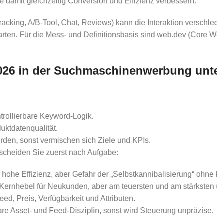
ie damit gleichzeitig Conversion und Effizienz verbessern.
Tracking, A/B-Tool, Chat, Reviews) kann die Interaktion verschle
rwarten. Für die Mess- und Definitionsbasis sind web.dev (Core W
026 in der Suchmaschinenwerbung unt
trollierbare Keyword-Logik.
ktdatenqualität.
rden, sonst vermischen sich Ziele und KPIs.
scheiden Sie zuerst nach Aufgabe:
, hohe Effizienz, aber Gefahr der „Selbstkannibalisierung“ ohne
 Kernhebel für Neukunden, aber am teuersten und am stärksten
ed, Preis, Verfügbarkeit und Attributen.
lare Asset- und Feed-Disziplin, sonst wird Steuerung unpräzise.