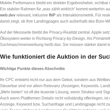
Mobile Performance bleibt ein direkter Ergebnishebel, sichtbar
Ein stabiler Rahmen für „was zählt wirklich“ kommt weiterhin 
web.dev
relevant, inklusive
INP
als Interaktionsmetrik. Für rea
damit zeigt, ob Ihre Landingpages auch außerhalb des Büro-W
Auf der Messseite bleibt die Privacy-Realität zentral. Apple s
Ökosystem weiter in Richtung Privacy-by-Design. Als Primärr
Suchmaschinenwerbung heißt das: Sie müssen stärker damit lebe
Wie funktioniert die Auktion in der S
Wichtige Punkte dieses Abschnitts
Ihr CPC entsteht nicht nur aus dem Gebot, sondern aus Wettbew
Steuerbar sind vor allem Relevanz (Anzeigen, Keywords, Landi
„Mehr bieten“ ist oft die teuerste Lösung, wenn Struktur und Sig
Auch wenn Plattformen Details nicht vollständig offenlegen, is
Anzeige, Keyword bzw. Suchanfrage und Landingpage nicht zus