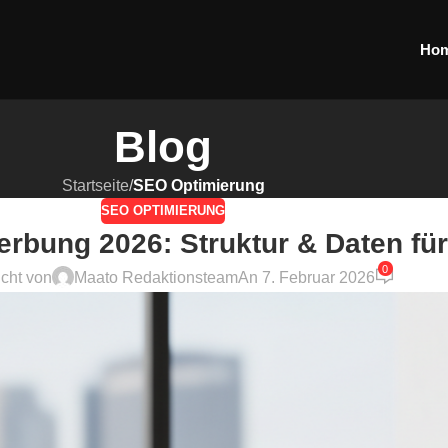
Ho
Blog
Startseite
/
SEO Optimierung
SEO OPTIMIERUNG
ung 2026: Struktur & Daten für 
0
icht von
Maato Redaktionsteam
An 7. Februar 2026