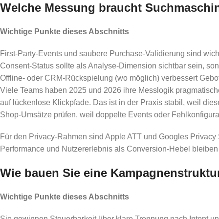
Welche Messung braucht Suchmaschine
Wichtige Punkte dieses Abschnitts
First-Party-Events und saubere Purchase-Validierung sind wichti
Consent-Status sollte als Analyse-Dimension sichtbar sein, son
Offline- oder CRM-Rückspielung (wo möglich) verbessert Gebot
Viele Teams haben 2025 und 2026 ihre Messlogik pragmatischer 
auf lückenlose Klickpfade. Das ist in der Praxis stabil, weil d
Shop-Umsätze prüfen, weil doppelte Events oder Fehlkonfigurat
Für den Privacy-Rahmen sind Apple ATT und Googles Privacy S
Performance und Nutzererlebnis als Conversion-Hebel bleiben
Wie bauen Sie eine Kampagnenstruktur,
Wichtige Punkte dieses Abschnitts
Sie gewinnen Steuerbarkeit über klare Trennung nach Intent u