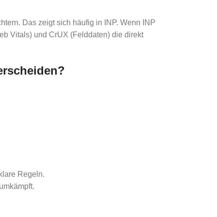
chtern. Das zeigt sich häufig in INP. Wenn INP
eb Vitals) und CrUX (Felddaten) die direkt
erscheiden?
 klare Regeln.
 umkämpft.