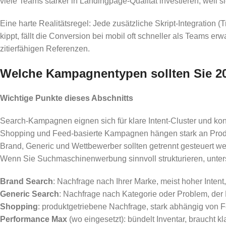
viele Teams stärker in Landingpage-Qualität investieren, weil s
Eine harte Realitätsregel: Jede zusätzliche Skript-Integration (
kippt, fällt die Conversion bei mobil oft schneller als Teams e
zitierfähigen Referenzen.
Welche Kampagnentypen sollten Sie 2
Wichtige Punkte dieses Abschnitts
Search-Kampagnen eignen sich für klare Intent-Cluster und kon
Shopping und Feed-basierte Kampagnen hängen stark an Produ
Brand, Generic und Wettbewerber sollten getrennt gesteuert we
Wenn Sie Suchmaschinenwerbung sinnvoll strukturieren, unter
Brand Search
: Nachfrage nach Ihrer Marke, meist hoher Intent
Generic Search
: Nachfrage nach Kategorie oder Problem, der
Shopping
: produktgetriebene Nachfrage, stark abhängig von Fe
Performance Max
(wo eingesetzt): bündelt Inventar, braucht k