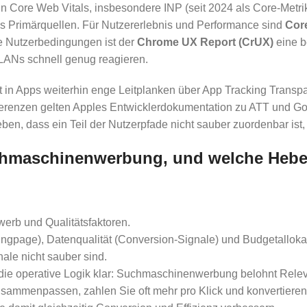
 in Core Web Vitals, insbesondere INP (seit 2024 als Core-Metri
aus Primärquellen. Für Nutzererlebnis und Performance sind
Cor
le Nutzerbedingungen ist der
Chrome UX Report (CrUX)
eine be
LANs schnell genug reagieren.
etzt in Apps weiterhin enge Leitplanken über App Tracking Tran
eferenzen gelten Apples Entwicklerdokumentation zu ATT und G
n, dass ein Teil der Nutzerpfade nicht sauber zuordenbar ist,
uchmaschinenwerbung, und welche Hebel
erb und Qualitätsfaktoren.
ngpage), Datenqualität (Conversion-Signale) und Budgetalloka
nale nicht sauber sind.
t die operative Logik klar: Suchmaschinenwerbung belohnt Relev
ammenpassen, zahlen Sie oft mehr pro Klick und konvertieren 