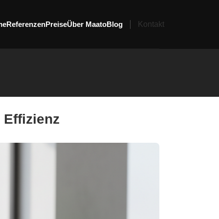
me
Referenzen
Preise
Über Maato
Blog
Kontakt
Effizienz