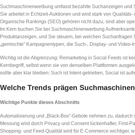
Suchmaschinenwerbung umfasst bezahlte Suchanzeigen und Sh
Sie arbeitet in Echtzeit-Auktionen und wird stark von Qualitäts
Organische Rankings (SEO) gehören nicht dazu, sind aber oper
Im Kern buchen Sie bei Suchmaschinenwerbung Aufmerksamkeit 
Produktanzeigen, und Sie steuern, bei welchen Suchanfragen Si
„gemischte“ Kampagnentypen, die Such-, Display- und Video-Inv
Wichtig ist die Abgrenzung: Remarketing in Social Feeds ist
Kernbegriff, selbst wenn sie von denselben Plattformen ausge
sollte aber klar bleiben: Such ist Intent-getrieben, Social ist a
Welche Trends prägen Suchmaschinenw
Wichtige Punkte dieses Abschnitts
Automatisierung und „Black-Box“-Gebote nehmen zu, dadurch st
Messung wird durch Privacy und Consent lückenhafter, First-Pa
Shopping- und Feed-Qualität wird für E-Commerce wichtiger, 