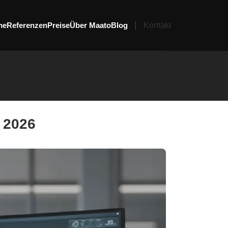
me
Referenzen
Preise
Über Maato
Blog
Kontakt
 2026