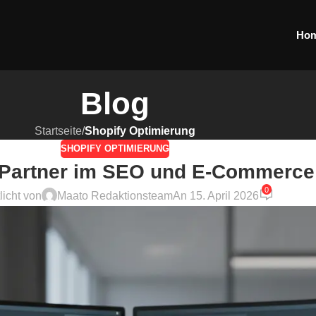
Ho
Blog
Startseite
/
Shopify Optimierung
SHOPIFY OPTIMIERUNG
r Partner im SEO und E-Commerce
0
licht von
Maato Redaktionsteam
An 15. April 2026