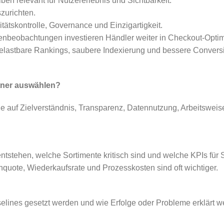
ben relevant für Nutzererlebnis und Sichtbarkeit.
zurichten.
ätskontrolle, Governance und Einzigartigkeit.
enbeobachtungen investieren Händler weiter in Checkout-Optim
belastbare Rankings, saubere Indexierung und bessere Conversio
rtner auswählen?
 auf Zielverständnis, Transparenz, Datennutzung, Arbeitsweise
ntstehen, welche Sortimente kritisch sind und welche KPIs für 
nquote, Wiederkaufsrate und Prozesskosten sind oft wichtiger.
lines gesetzt werden und wie Erfolge oder Probleme erklärt we