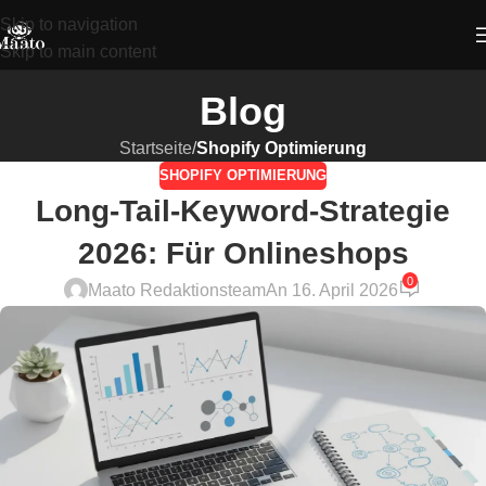
Skip to navigation
Skip to main content
Blog
Startseite
/
Shopify Optimierung
SHOPIFY OPTIMIERUNG
Long-Tail-Keyword-Strategie
2026: Für Onlineshops
0
Maato Redaktionsteam
An 16. April 2026