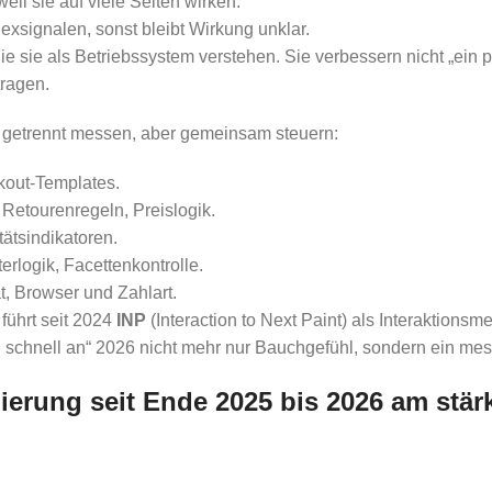
l sie auf viele Seiten wirken.
xsignalen, sonst bleibt Wirkung unklar.
e sie als Betriebssystem verstehen. Sie verbessern nicht „ein
tragen.
e getrennt messen, aber gemeinsam steuern:
kout-Templates.
n, Retourenregeln, Preislogik.
tätsindikatoren.
rlogik, Facettenkontrolle.
t, Browser und Zahlart.
führt seit 2024
INP
(Interaction to Next Paint) als Interaktionsm
ch schnell an“ 2026 nicht mehr nur Bauchgefühl, sondern ein mes
rung seit Ende 2025 bis 2026 am stär