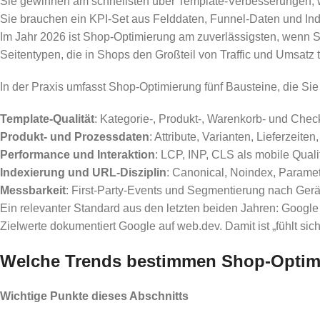
Sie gewinnen am schnellsten über Template-Verbesserungen, wei
Sie brauchen ein KPI-Set aus Felddaten, Funnel-Daten und Inde
Im Jahr 2026 ist Shop-Optimierung am zuverlässigsten, wenn Si
Seitentypen, die in Shops den Großteil von Traffic und Umsatz 
In der Praxis umfasst Shop-Optimierung fünf Bausteine, die Si
Template-Qualität
: Kategorie-, Produkt-, Warenkorb- und Chec
Produkt- und Prozessdaten
: Attribute, Varianten, Lieferzeite
Performance und Interaktion
: LCP, INP, CLS als mobile Quali
Indexierung und URL-Disziplin
: Canonical, Noindex, Paramete
Messbarkeit
: First-Party-Events und Segmentierung nach Gerä
Ein relevanter Standard aus den letzten beiden Jahren: Google 
Zielwerte dokumentiert Google auf web.dev. Damit ist „fühlt si
Welche Trends bestimmen Shop-Optimie
Wichtige Punkte dieses Abschnitts