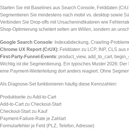
Starten Sie mit Baselines aus Search Console, Felddaten (CrU
Segmentieren Sie mindestens nach mobil vs. desktop sowie Sa
Verbinden Sie Drop-offs mit Ursachenindikatoren wie Fehlerra
Shop-Optimierung scheitert selten am Willen, sondern an unschar
Google Search Console
: Indexabdeckung, Crawling-Probleme,
Chrome UX Report (CrUX)
: Felddaten zu LCP, INP, CLS aus 
First-Party-Funnel-Events
: product_view, add_to_cart, begin_
Wichtig ist die Segmentierung. Ein typisches Muster 2026: Der S
eine Payment-Weiterleitung dort anders reagiert. Ohne Segment
Als Diagnose-Set funktionieren häufig diese Kennzahlen:
Produktseite zu Add-to-Cart
Add-to-Cart zu Checkout-Start
Checkout-Start zu Kauf
Payment-Failure-Rate je Zahlart
Formularfehler je Feld (PLZ, Telefon, Adresse)