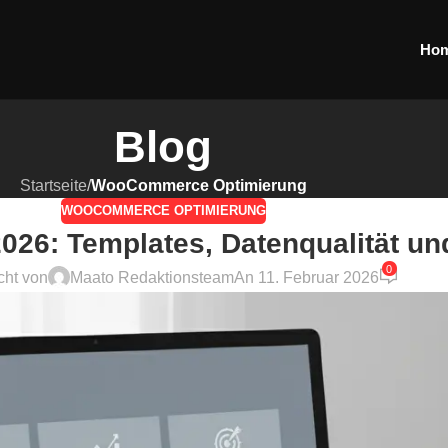
Ho
Blog
Startseite
/
WooCommerce Optimierung
WOOCOMMERCE OPTIMIERUNG
026: Templates, Datenqualität u
0
icht von
Maato Redaktionsteam
An 11. Februar 2026