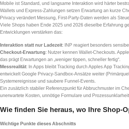
Mobile ist Standard, und langsame Interaktion wird härter bestra
Wallets und Express-Zahlungen setzen Erwartung an kurze Ch
Privacy verändert Messung, First-Party-Daten werden als Steue
Viele Shops haben Ende 2025 und 2026 dieselbe Erfahrung gemac
Entwicklungen verstärken das:
Interaktion statt nur Ladezeit
: INP reagiert besonders sensibe
Checkout-Erwartung
: Nutzer kennen Wallet-Checkouts. Apple
das prägt Erwartungen an „weniger tippen, schneller fertig“.
Messrealität
: In Apps bleibt Tracking durch Apples App Trac
entwickelt Google Privacy-Sandbox-Ansätze weiter (Primärquel
Systemereignisse und saubere Funnel-Events.
Ein zusätzlich stabiler Referenzpunkt für Abbruchmuster im Ch
unerwartete Kosten, unnötige Formulare und Prozessunklarheit
Wie finden Sie heraus, wo Ihre Shop-
Wichtige Punkte dieses Abschnitts