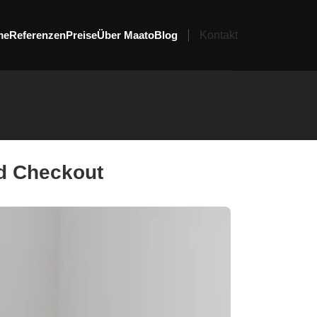
me
Referenzen
Preise
Über Maato
Blog
Kontakt
nd Checkout