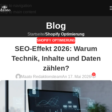
Skip to navigation
Skip to main content
Blog
Startseite
/
Shopify Optimierung
SHOPIFY OPTIMIERUNG
SEO-Effekt 2026: Warum
Technik, Inhalte und Daten
zählen?
0
Maato Redaktionsteam
An 17. Mai 2026