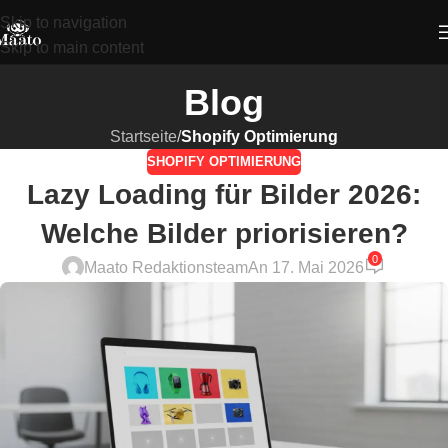
Skip to navigation
Skip to main content
Blog
Startseite
/
Shopify Optimierung
SHOPIFY OPTIMIERUNG
Lazy Loading für Bilder 2026:
Welche Bilder priorisieren?
0
Maato Redaktionsteam
An 17. Mai 2026