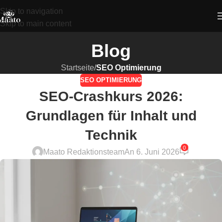
Skip to navigation
Skip to main content
Blog
Startseite
/
SEO Optimierung
SEO OPTIMIERUNG
SEO-Crashkurs 2026:
Grundlagen für Inhalt und
Technik
0
Maato Redaktionsteam
An 6. Juni 2026