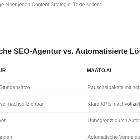
ge einer jeden Content-Strategie. Texte sollen:
ische SEO-Agentur vs. Automatisierte L
UR
MAATO.AI
 Stundensätze
Pauschalpakete mit hoh
hwer nachvollziehbar
Klare KPIs, nachvollzi
wer
Unbegrenzt durch Auto
handen
Automatische Vermeidu