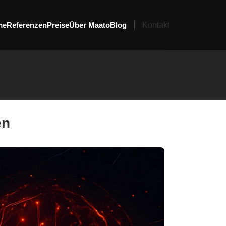
me
Referenzen
Preise
Über Maato
Blog
Kontakt
en