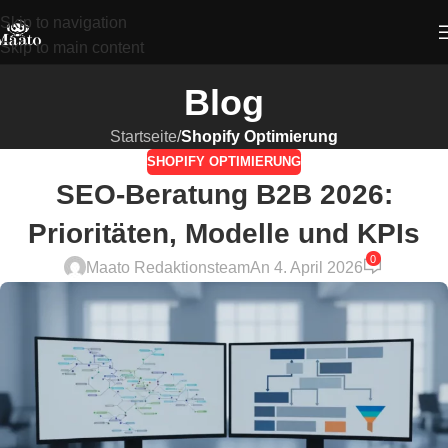
Skip to navigation
Skip to main content
Blog
Startseite
/
Shopify Optimierung
SHOPIFY OPTIMIERUNG
SEO-Beratung B2B 2026:
Prioritäten, Modelle und KPIs
0
Maato Redaktionsteam
An 4. April 2026