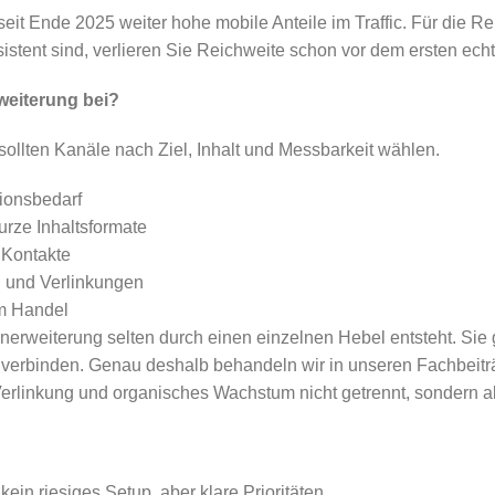
eit Ende 2025 weiter hohe mobile Anteile im Traffic. Für die Re
istent sind, verlieren Sie Reichweite schon vor dem ersten ech
weiterung bei?
sollten Kanäle nach Ziel, Inhalt und Messbarkeit wählen.
tionsbedarf
urze Inhaltsformate
 Kontakte
n und Verlinkungen
im Handel
erweiterung selten durch einen einzelnen Hebel entsteht. Sie
 verbinden. Genau deshalb behandeln wir in unseren Fachbei
 Verlinkung und organisches Wachstum nicht getrennt, sonder
kein riesiges Setup, aber klare Prioritäten.