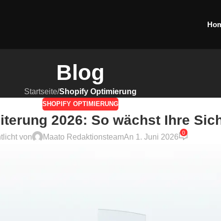
Ho
Blog
Startseite
/
Shopify Optimierung
SHOPIFY OPTIMIERUNG
terung 2026: So wächst Ihre Sich
0
tlicht von
Maato Redaktionsteam
An 1. Juni 2026