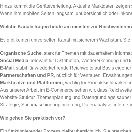
Hinzu kommt die Geräteverteilung. Aktuelle Marktdaten zeigen s
Wenn Ihre mobilen Seiten langsam, unübersichtlich oder inkons
Welche Kanäle tragen heute am meisten zur Reichweitener
Es gibt keinen universellen Kanal mit sicherem Wachstum. Sie 
Organische Suche
, stark für Themen mit dauerhaftem Informa
Social Media
, relevant für Distribution, Wiedererkennung und k
E-Mail
, stabil für wiederkehrende Reichweite auf Basis eigener
Partnerschaften und PR
, nützlich für Vertrauen, Erwähnunge
Marktplätze und Plattformen
, wichtig für Produktsichtbarkeit 
Aus unserer Arbeit im E-Commerce sehen wir, dass Reichweiten
Website-Struktur, Themenplanung und Datengrundlage sauber
Strategie, Suchmaschinenoptimierung, Datenanalyse, interne
Wie gehen Sie praktisch vor?
Ein funktionierender Prozess bleibt übersichtlich. Sie brauchen 