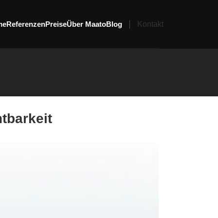
me
Referenzen
Preise
Über Maato
Blog
Kontakt
tbarkeit