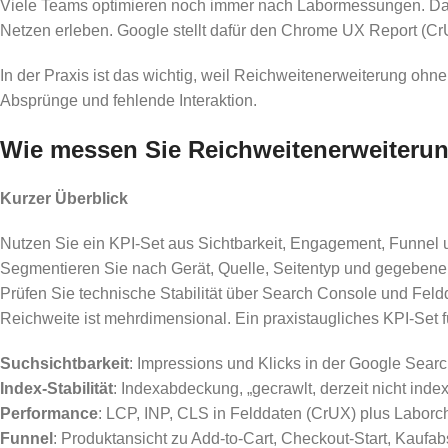
Viele Teams optimieren noch immer nach Labormessungen. Das P
Netzen erleben. Google stellt dafür den Chrome UX Report (Cr
In der Praxis ist das wichtig, weil Reichweitenerweiterung ohne
Absprünge und fehlende Interaktion.
Wie messen Sie Reichweitenerweiterung
Kurzer Überblick
Nutzen Sie ein KPI-Set aus Sichtbarkeit, Engagement, Funnel 
Segmentieren Sie nach Gerät, Quelle, Seitentyp und gegebenen
Prüfen Sie technische Stabilität über Search Console und Feld
Reichweite ist mehrdimensional. Ein praxistaugliches KPI-Set f
Suchsichtbarkeit
: Impressions und Klicks in der Google Sear
Index-Stabilität
: Indexabdeckung, „gecrawlt, derzeit nicht inde
Performance
: LCP, INP, CLS in Felddaten (CrUX) plus Laborc
Funnel
: Produktansicht zu Add-to-Cart, Checkout-Start, Kaufa