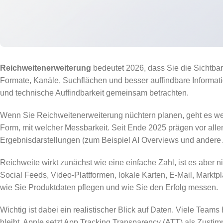
Reichweitenerweiterung
bedeutet 2026, dass Sie die Sichtbar
Formate, Kanäle, Suchflächen und besser auffindbare Informati
und technische Auffindbarkeit gemeinsam betrachten.
Wenn Sie Reichweitenerweiterung nüchtern planen, geht es we
Form, mit welcher Messbarkeit. Seit Ende 2025 prägen vor al
Ergebnisdarstellungen (zum Beispiel AI Overviews und andere A
Reichweite wirkt zunächst wie eine einfache Zahl, ist es aber
Social Feeds, Video-Plattformen, lokale Karten, E-Mail, Marktp
wie Sie Produktdaten pflegen und wie Sie den Erfolg messen.
Wichtig ist dabei ein realistischer Blick auf Daten. Viele Tea
bleibt. Apple setzt App Tracking Transparency (ATT) als Zust