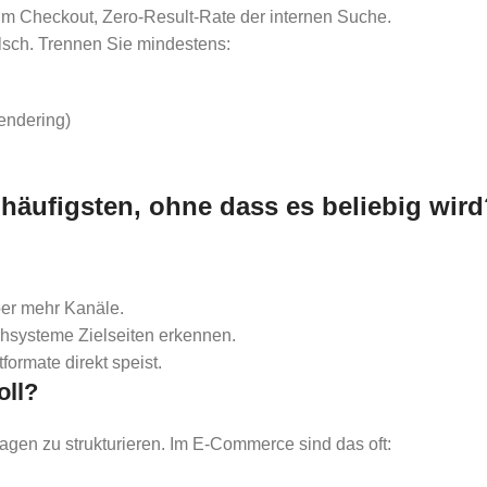
en im Checkout, Zero-Result-Rate der internen Suche.
alsch. Trennen Sie mindestens:
endering)
häufigsten, ohne dass es beliebig wir
ber mehr Kanäle.
uchsysteme Zielseiten erkennen.
ormate direkt speist.
oll?
ragen zu strukturieren. Im E-Commerce sind das oft: