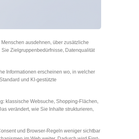
te Menschen ausdehnen, über zusätzliche
 Sie Zielgruppenbedürfnisse, Datenqualität
e Informationen erscheinen wo, in welcher
Standard und KI-gestützte
itig: klassische Websuche, Shopping-Flächen,
 verändert, wie Sie Inhalte strukturieren,
h Consent und Browser-Regeln weniger sichtbar
hanismen im Web weiter. Dadurch wird First-