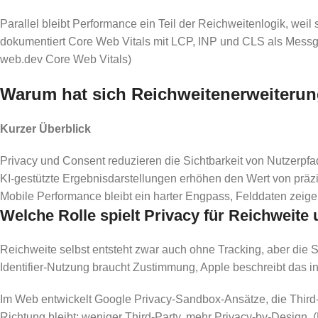
Parallel bleibt Performance ein Teil der Reichweitenlogik, weil
dokumentiert Core Web Vitals mit LCP, INP und CLS als Messg
web.dev Core Web Vitals)
Warum hat sich Reichweitenerweiterun
Kurzer Überblick
Privacy und Consent reduzieren die Sichtbarkeit von Nutzerpfad
KI-gestützte Ergebnisdarstellungen erhöhen den Wert von präzis
Mobile Performance bleibt ein harter Engpass, Felddaten zeigen
Welche Rolle spielt Privacy für Reichweit
Reichweite selbst entsteht zwar auch ohne Tracking, aber die 
Identifier-Nutzung braucht Zustimmung, Apple beschreibt das 
Im Web entwickelt Google Privacy-Sandbox-Ansätze, die Third-Pa
Richtung bleibt: weniger Third-Party, mehr Privacy-by-Design.