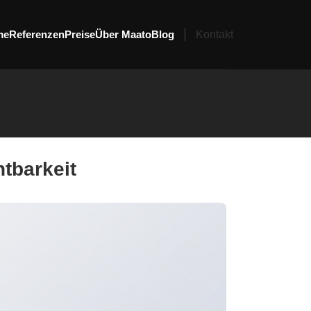
me
Referenzen
Preise
Über Maato
Blog
Kontakt
tbarkeit