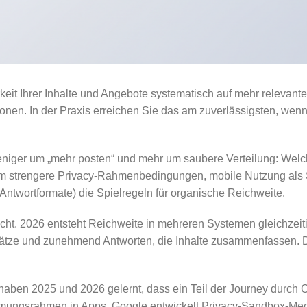
keit Ihrer Inhalte und Angebote systematisch auf mehr relevan
onen. In der Praxis erreichen Sie das am zuverlässigsten, wenn
niger um „mehr posten“ und mehr um saubere Verteilung: Welch
lem strengere Privacy-Rahmenbedingungen, mobile Nutzung als 
ntwortformate) die Spielregeln für organische Reichweite.
 nicht. 2026 entsteht Reichweite in mehreren Systemen gleichze
lätze und zunehmend Antworten, die Inhalte zusammenfassen. Das
ms haben 2025 und 2026 gelernt, dass ein Teil der Journey durc
immungsrahmen in Apps, Google entwickelt Privacy-Sandbox-Mec