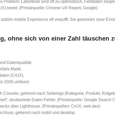
roblem: Labortests sind oft zu optimistisch. Felddaten zeigen
UX) bereit. (Primärquelle: Chrome UX Report, Google)
 stabile mobile Experience oft verpufft: Sie gewinnen zwar Einst
, ohne sich von einer Zahl täuschen z
und Datenqualität.
falls Markt.
daten (CrUX).
ür 2026 umfasst:
ch Console, getrennt nach Seitentyp (Kategorie, Produkt, Ratge
xiert“, strukturierte Daten Fehler. (Primärquelle: Google Search 
hecks über Lighthouse. (Primärquellen: CrUX, web.dev)
bschluss, getrennt nach mobil und desktop.