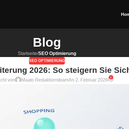
Ho
Blog
Startseite
/
SEO Optimierung
SEO OPTIMIERUNG
terung 2026: So steigern Sie Sich
0
icht von
Maato Redaktionsteam
An 2. Februar 2026