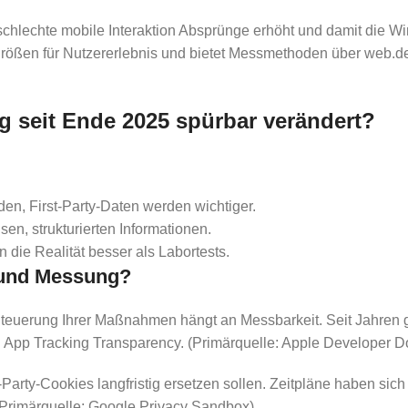
 schlechte mobile Interaktion Absprünge erhöht und damit die Wi
rößen für Nutzererlebnis und bietet Messmethoden über web.de
g seit Ende 2025 spürbar verändert?
en, First-Party-Daten werden wichtiger.
en, strukturierten Informationen.
 die Realität besser als Labortests.
e und Messung?
Steuerung Ihrer Maßnahmen hängt an Messbarkeit. Seit Jahren g
in App Tracking Transparency. (Primärquelle: Apple Developer 
rty-Cookies langfristig ersetzen sollen. Zeitpläne haben sich 
 (Primärquelle: Google Privacy Sandbox)