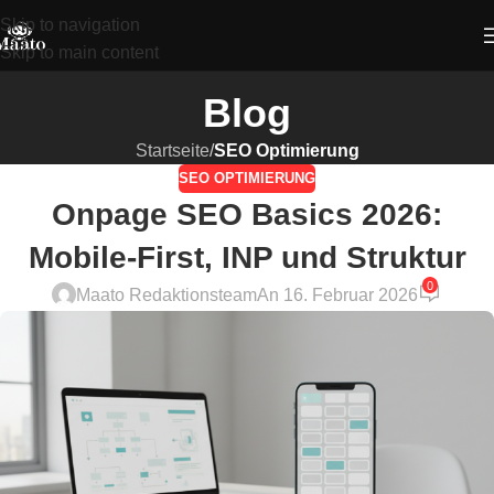
Skip to navigation
Skip to main content
Blog
Startseite
/
SEO Optimierung
SEO OPTIMIERUNG
Onpage SEO Basics 2026:
Mobile-First, INP und Struktur
0
Maato Redaktionsteam
An 16. Februar 2026