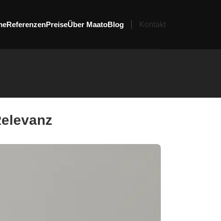
me
Referenzen
Preise
Über Maato
Blog
Kontakt
Relevanz