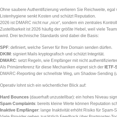
Ohne saubere Authentifizierung verlieren Sie Reichweite, egal wi
Listenhygiene senkt Kosten und schützt Reputation.
2026 ist DMARC nicht nur „nice“, sondern ein zentrales Kontrol
Zustellbarkeit ist 2026 häufig der größte Hebel, weil viele Team
wird. Drei technische Standards sind dabei die Basis:
SPF
: definiert, welche Server für Ihre Domain senden dürfen.
DKIM
: signiert Mails kryptografisch und schützt Integrität.
DMARC
: setzt Regeln, wie Empfänger mit nicht authentifiziert
Als Primärreferenz für diese Mechaniken eignet sich der
IETF-
DMARC-Reporting der schnellste Weg, um Shadow-Sending (un
Operativ lohnt sich ein wöchentlicher Blick auf:
Hard Bounces
(dauerhaft unzustellbar): ein hohes Niveau sign
Spam Complaints
: bereits kleine Werte können Reputation sc
Inaktive Empfänger
: lange Inaktivität erhöht Risiko für Spam-
Viele Provider geben zusätzlich Feedback über Postmaster-Too