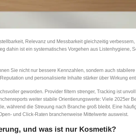
tellbarkeit, Relevanz und Messbarkeit gleichzeitig verbessern,
e Weg dahin ist ein systematisches Vorgehen aus Listenhygiene
nen Sie nicht nur bessere Kennzahlen, sondern auch stabilere 
Reputation und personalisierte Inhalte stärker über Wirkung en
hsvoller geworden. Provider filtern strenger, Tracking ist unvo
ranchenreports weiter stabile Orientierungswerte: Viele 2025er 
näle, während die Streuung nach Branche groß bleibt. Eine häufi
r Open- und Click-Raten branchenweise Mittelwerte ausweist.
erung, und was ist nur Kosmetik?