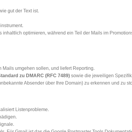
e gut der Text ist.
linstrument.
s inhaltlich optimieren, während ein Teil der Mails im Promotion
en Mails umgehen sollen, und liefert Reporting.
Standard zu DMARC (RFC 7489)
sowie die jeweiligen Spezifik
bekannte Absender über Ihre Domain) zu erkennen und zu st
alisiert Listenprobleme.
hädigen.
Signale.
ls. Für Gmail ist das die Google Postmaster Tools Dokumentat