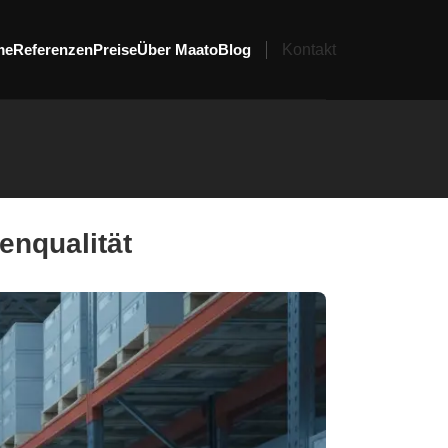
me
Referenzen
Preise
Über Maato
Blog
Kontakt
enqualität