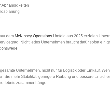
er Abhängigkeiten
andsplanung
e
 Laut dem
McKinsey Operations
Umfeld aus 2025 erzielen Unter
vicegrad. Nicht jedes Unternehmen braucht dafür sofort ein g
ktionswege.
esamte Unternehmen, nicht nur für Logistik oder Einkauf. Wenn
en Sie mehr Stabilität, geringere Reibung und bessere Entsch
denerlebnis zusammenhängen.