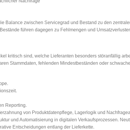
ächlicher Nachfrage
ie Balance zwischen Servicegrad und Bestand zu den zentralen
 Bestände führen dagegen zu Fehlmengen und Umsatzverlusten. E
tikel kritisch sind, welche Lieferanten besonders störanfällig ar
nklaren Stammdaten, fehlenden Mindestbeständen oder schwach
ppe.
ionszeit.
en Reporting.
Verzahnung von Produktdatenpflege, Lagerlogik und Nachfragea
truktur und Automatisierung in digitalen Verkaufsprozessen. Neut
ative Entscheidungen entlang der Lieferkette.