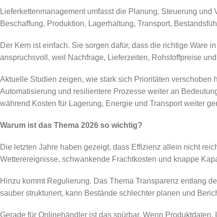
Lieferkettenmanagement umfasst die Planung, Steuerung und Ve
Beschaffung, Produktion, Lagerhaltung, Transport, Bestandsf
Der Kern ist einfach. Sie sorgen dafür, dass die richtige Ware in
anspruchsvoll, weil Nachfrage, Lieferzeiten, Rohstoffpreise un
Aktuelle Studien zeigen, wie stark sich Prioritäten verschobe
Automatisierung und resilientere Prozesse weiter an Bedeutung.
während Kosten für Lagerung, Energie und Transport weiter g
Warum ist das Thema 2026 so wichtig?
Die letzten Jahre haben gezeigt, dass Effizienz allein nicht re
Wetterereignisse, schwankende Frachtkosten und knappe Kapaz
Hinzu kommt Regulierung. Das Thema Transparenz entlang der Li
sauber strukturiert, kann Bestände schlechter planen und Beric
Gerade für Onlinehändler ist das spürbar. Wenn Produktdaten