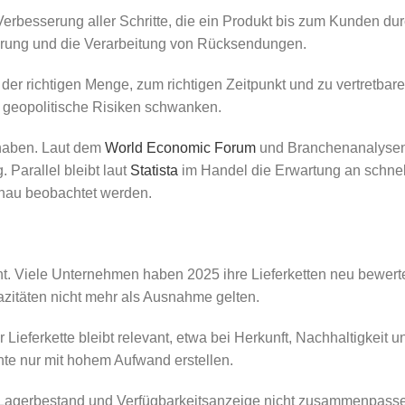
rbesserung aller Schritte, die ein Produkt bis zum Kunden dur
ührung und die Verarbeitung von Rücksendungen.
 der richtigen Menge, zum richtigen Zeitpunkt und zu vertretbaren
d geopolitische Risiken schwanken.
n haben. Laut dem
World Economic Forum
und Branchenanalysen
 Parallel bleibt laut
Statista
im Handel die Erwartung an schnel
enau beobachtet werden.
icht. Viele Unternehmen haben 2025 ihre Lieferketten neu bewerte
itäten nicht mehr als Ausnahme gelten.
eferkette bleibt relevant, etwa bei Herkunft, Nachhaltigkeit 
hte nur mit hohem Aufwand erstellen.
, Lagerbestand und Verfügbarkeitsanzeige nicht zusammenpass