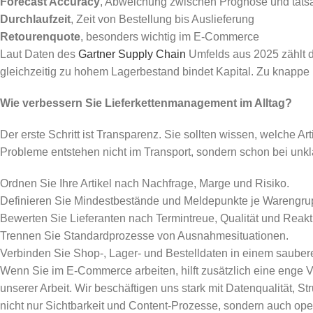
Forecast Accuracy
, Abweichung zwischen Prognose und tats
Durchlaufzeit
, Zeit von Bestellung bis Auslieferung
Retourenquote
, besonders wichtig im E-Commerce
Laut Daten des
Gartner Supply Chain
Umfelds aus 2025 zählt d
gleichzeitig zu hohem Lagerbestand bindet Kapital. Zu knappe
Wie verbessern Sie Lieferkettenmanagement im Alltag?
Der erste Schritt ist Transparenz. Sie sollten wissen, welche Ar
Probleme entstehen nicht im Transport, sondern schon bei u
Ordnen Sie Ihre Artikel nach Nachfrage, Marge und Risiko.
Definieren Sie Mindestbestände und Meldepunkte je Warengru
Bewerten Sie Lieferanten nach Termintreue, Qualität und Reakt
Trennen Sie Standardprozesse von Ausnahmesituationen.
Verbinden Sie Shop-, Lager- und Bestelldaten in einem sauber
Wenn Sie im E-Commerce arbeiten, hilft zusätzlich eine enge 
unserer Arbeit. Wir beschäftigen uns stark mit Datenqualität, S
nicht nur Sichtbarkeit und Content-Prozesse, sondern auch oper