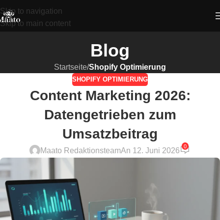
Skip to navigation
Skip to main content
Blog
Startseite
/
Shopify Optimierung
SHOPIFY OPTIMIERUNG
Content Marketing 2026:
Datengetrieben zum
Umsatzbeitrag
0
Maato Redaktionsteam
An 12. Juni 2026