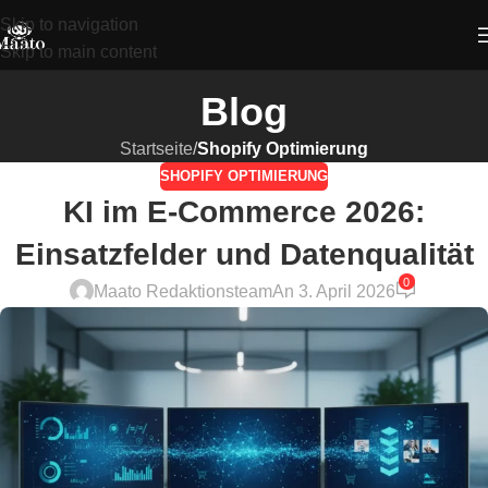
Skip to navigation
Skip to main content
Blog
Startseite
/
Shopify Optimierung
SHOPIFY OPTIMIERUNG
KI im E-Commerce 2026:
Einsatzfelder und Datenqualität
0
Maato Redaktionsteam
An 3. April 2026