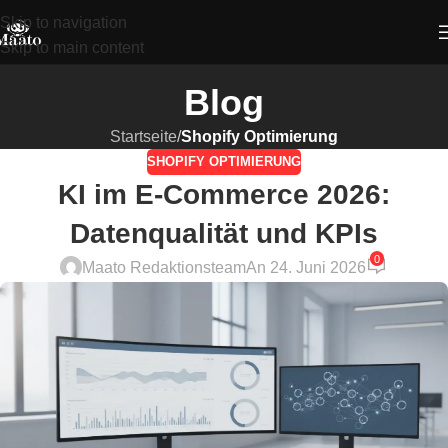
Skip to navigation
Skip to main content
Blog
Startseite
/
Shopify Optimierung
SHOPIFY OPTIMIERUNG
KI im E-Commerce 2026:
Datenqualität und KPIs
0
Maato Redaktionsteam
An 24. Juni 2026