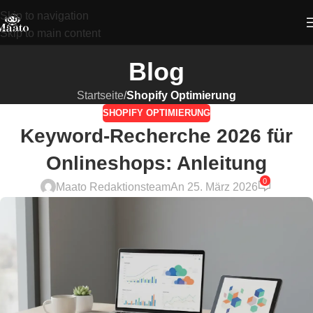
Skip to navigation
Skip to main content
Blog
Startseite
/
Shopify Optimierung
SHOPIFY OPTIMIERUNG
Keyword-Recherche 2026 für
Onlineshops: Anleitung
0
Maato Redaktionsteam
An 25. März 2026