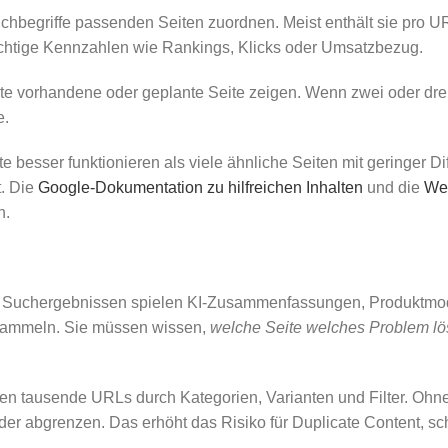
 Suchbegriffe passenden Seiten zuordnen. Meist enthält sie pr
ichtige Kennzahlen wie Rankings, Klicks oder Umsatzbezug.
beste vorhandene oder geplante Seite zeigen. Wenn zwei oder dr
e.
lte besser funktionieren als viele ähnliche Seiten mit geringer D
t. Die
Google-Dokumentation zu hilfreichen Inhalten
und die
Web
n.
en Suchergebnissen spielen KI-Zusammenfassungen, Produktmod
u sammeln. Sie müssen wissen,
welche Seite welches Problem lö
en tausende URLs durch Kategorien, Varianten und Filter. Oh
ander abgrenzen. Das erhöht das Risiko für Duplicate Content,