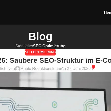
Ho
Blog
Startseite
/
SEO Optimierung
SEO OPTIMIERUNG
6: Saubere SEO-Struktur im E-
0
licht von
Maato Redaktionsteam
An 27. Juni 2026