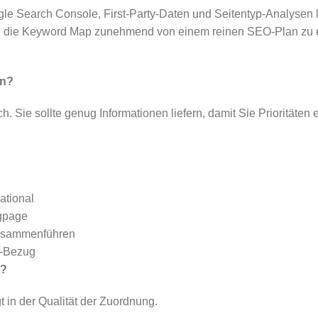
le Search Console, First-Party-Daten und Seitentyp-Analysen li
 wird die Keyword Map zunehmend von einem reinen SEO-Plan z
en?
ch. Sie sollte genug Informationen liefern, damit Sie Prioritä
ational
ngpage
 zusammenführen
n-Bezug
s?
t in der Qualität der Zuordnung.