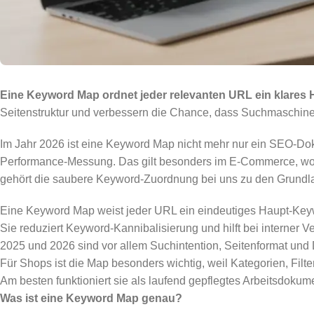
Eine Keyword Map ordnet jeder relevanten URL ein klares
Seitenstruktur und verbessern die Chance, dass Suchmaschinen
Im Jahr 2026 ist eine Keyword Map nicht mehr nur ein SEO-Doku
Performance-Messung. Das gilt besonders im E-Commerce, wo Ka
gehört die saubere Keyword-Zuordnung bei uns zu den Grundlag
Eine Keyword Map weist jeder URL ein eindeutiges Haupt-Keyw
Sie reduziert Keyword-Kannibalisierung und hilft bei interner V
2025 und 2026 sind vor allem Suchintention, Seitenformat und
Für Shops ist die Map besonders wichtig, weil Kategorien, Filt
Am besten funktioniert sie als laufend gepflegtes Arbeitsdokume
Was ist eine Keyword Map genau?