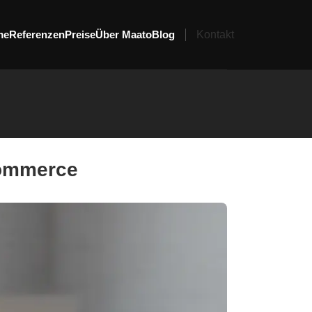
me
Referenzen
Preise
Über Maato
Blog
Kontakt
Commerce