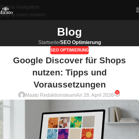
Skip to navigation
Skip to main content
Blog
Startseite
/
SEO Optimierung
SEO OPTIMIERUNG
Google Discover für Shops
nutzen: Tipps und
Voraussetzungen
0
Maato Redaktionsteam
An 28. April 2026