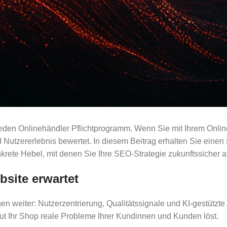
 jeden Onlinehändler Pflichtprogramm. Wenn Sie mit Ihrem Onlin
utzererlebnis bewertet. In diesem Beitrag erhalten Sie einen st
rete Hebel, mit denen Sie Ihre SEO-Strategie zukunftssicher a
bsite erwartet
en weiter: Nutzerzentrierung, Qualitätssignale und KI-gestützt
gut Ihr Shop reale Probleme Ihrer Kundinnen und Kunden löst.