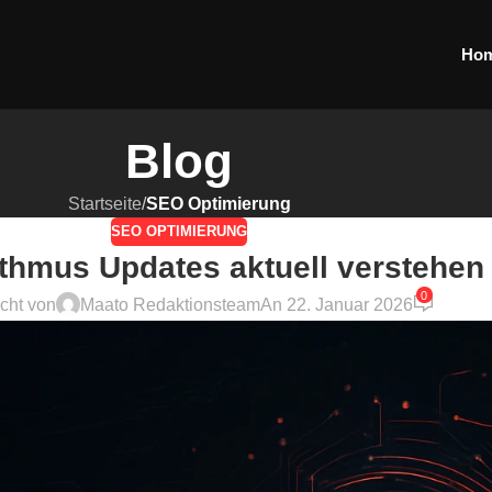
Ho
Blog
Startseite
/
SEO Optimierung
SEO OPTIMIERUNG
thmus Updates aktuell verstehen
0
icht von
Maato Redaktionsteam
An 22. Januar 2026