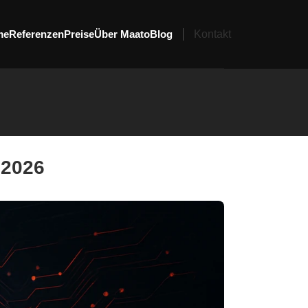
me
Referenzen
Preise
Über Maato
Blog
Kontakt
 2026