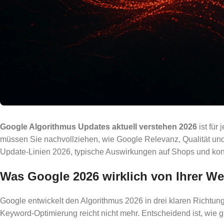
Google Algorithmus Updates aktuell verstehen 2026
ist für
müssen Sie nachvollziehen, wie Google Relevanz, Qualität und N
Update-Linien 2026, typische Auswirkungen auf Shops und konk
Was Google 2026 wirklich von Ihrer We
Google entwickelt den Algorithmus 2026 in drei klaren Richtung
Keyword-Optimierung reicht nicht mehr. Entscheidend ist, wie 