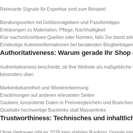
Relevante Signale für Expertise sind zum Beispiel:
Beratungsseiten mit Größenratgebern und Passformtipps
Erklärungen zu Materialien, Pflege, Nachhaltigkeit
Klar nachvollziehbare Quellen oder Normen, falls Sie damit arb
Eindeutige Autoreninformationen bei beratenden Blogbeiträgen
Authoritativeness: Warum gerade Ihr Shop a
Authoritativeness beschreibt, ob Ihre Website als maßgeblic
besonders über:
Markenbekanntheit und Wiedererkennung
Erwähnungen auf anderen relevanten Seiten
Saubere, konsistente Daten in Preisvergleichern und Branche
Qualitativ hochwertige Backlinks statt Massenlinks
Trustworthiness: Technisches und inhaltlic
Ohne Vertrauen gibt es 2026 kein stabiles Ranking. Google miss