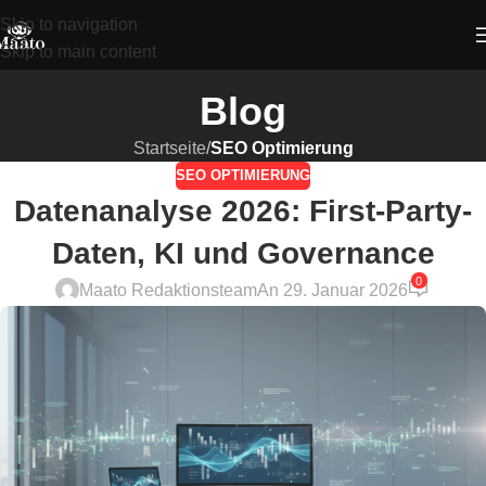
Skip to navigation
Skip to main content
Blog
Startseite
/
SEO Optimierung
SEO OPTIMIERUNG
Datenanalyse 2026: First-Party-
Daten, KI und Governance
0
Maato Redaktionsteam
An 29. Januar 2026