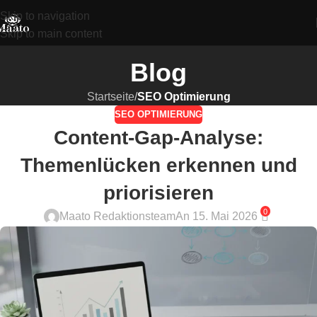
Skip to navigation
Skip to main content
Blog
Startseite
/
SEO Optimierung
SEO OPTIMIERUNG
Content-Gap-Analyse:
Themenlücken erkennen und
priorisieren
0
Maato Redaktionsteam
An 15. Mai 2026