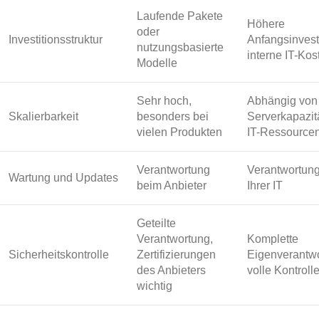
Laufende Pakete
Höhere
oder
Investitionsstruktur
Anfangsinvest
nutzungsbasierte
interne IT-Kos
Modelle
Sehr hoch,
Abhängig von
Skalierbarkeit
besonders bei
Serverkapazit
vielen Produkten
IT-Ressource
Verantwortung
Verantwortung
Wartung und Updates
beim Anbieter
Ihrer IT
Geteilte
Verantwortung,
Komplette
Sicherheitskontrolle
Zertifizierungen
Eigenverantwo
des Anbieters
volle Kontroll
wichtig