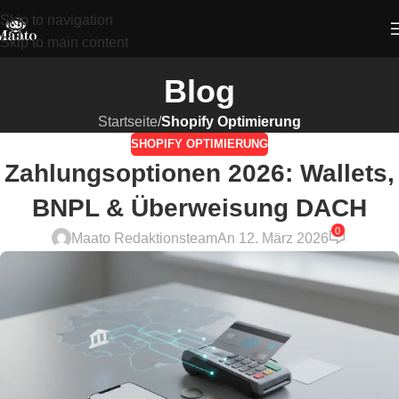
Skip to navigation
Skip to main content
Blog
Startseite
/
Shopify Optimierung
SHOPIFY OPTIMIERUNG
Zahlungsoptionen 2026: Wallets,
BNPL & Überweisung DACH
0
Maato Redaktionsteam
An 12. März 2026